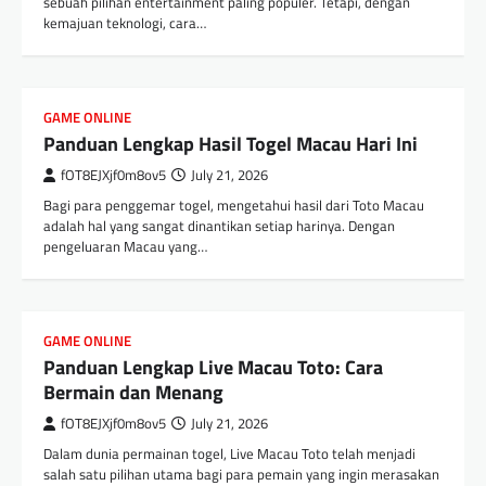
sebuah pilihan entertainment paling populer. Tetapi, dengan
kemajuan teknologi, cara…
GAME ONLINE
Panduan Lengkap Hasil Togel Macau Hari Ini
fOT8EJXjf0m8ov5
July 21, 2026
Bagi para penggemar togel, mengetahui hasil dari Toto Macau
adalah hal yang sangat dinantikan setiap harinya. Dengan
pengeluaran Macau yang…
GAME ONLINE
Panduan Lengkap Live Macau Toto: Cara
Bermain dan Menang
fOT8EJXjf0m8ov5
July 21, 2026
Dalam dunia permainan togel, Live Macau Toto telah menjadi
salah satu pilihan utama bagi para pemain yang ingin merasakan