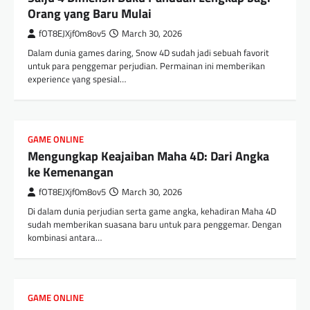
Orang yang Baru Mulai
fOT8EJXjf0m8ov5
March 30, 2026
Dalam dunia games daring, Snow 4D sudah jadi sebuah favorit
untuk para penggemar perjudian. Permainan ini memberikan
experiencе yang spesial…
GAME ONLINE
Mengungkap Keajaiban Maha 4D: Dari Angka
ke Kemenangan
fOT8EJXjf0m8ov5
March 30, 2026
Di dalam dunia perjudian serta game angka, kehadiran Maha 4D
sudah memberikan suasana baru untuk para penggemar. Dengan
kombinasi antara…
GAME ONLINE