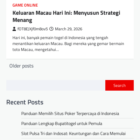
GAME ONLINE
Keluaran Macau Hari Ini: Menyusun Strategi
Menang
fOT8EJXjf0m8ov5
March 29, 2026
Hari ini, banyak pemain togel di Indonesia yang tengah
menantikan keluaran Macau. Bagi mereka yang gemar bermain
toto Macau, mengetahui…
P
Older posts
o
s
Search
t
Recent Posts
s
n
Panduan Memilih Situs Poker Terpercaya di Indonesia
a
Panduan Lengkap Bupatitogel untuk Pemula
v
Slot Pulsa Tri dan Indosat: Keuntungan dan Cara Memulai