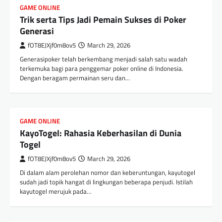
GAME ONLINE
Trik serta Tips Jadi Pemain Sukses di Poker
Generasi
fOT8EJXjf0m8ov5
March 29, 2026
Generasipoker telah berkembang menjadi salah satu wadah
terkemuka bagi para penggemar poker online di Indonesia.
Dengan beragam permainan seru dan…
GAME ONLINE
KayoTogel: Rahasia Keberhasilan di Dunia
Togel
fOT8EJXjf0m8ov5
March 29, 2026
Di dalam alam perolehan nomor dan keberuntungan, kayutogel
sudah jadi topik hangat di lingkungan beberapa penjudi. Istilah
kayutogel merujuk pada…