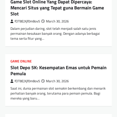
Game Slot Online Yang Dapat Dipercaya:
Mencari Situs yang Tepat guna Bermain Game
Slot
fOT8EJXjf0m8ov5
March 30, 2026
Dalam perjudian daring, slot telah menjadi salah satu jenis
permainan kesukaan banyak orang. Dengan adanya berbagai
tema serta fitur yang…
GAME ONLINE
Slot Depo 5K: Kesempatan Emas untuk Pemain
Pemula
fOT8EJXjf0m8ov5
March 30, 2026
Saat ini, dunia permainan slot semakin berkembang dan menarik
perhatian banyak orang, terutama para pemain pemula. Bagi
mereka yang baru…