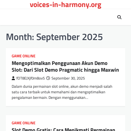
voices-in-harmony.org
Skip
to
content
Month:
September 2025
GAME ONLINE
Mengoptimalkan Penggunaan Akun Demo
Slot: Dari Slot Demo Pragmatic hingga Maxwin
fOT8EJXjf0m8ov5
September 30, 2025
Dalam dunia permainan slot online, akun demo menjadi salah
satu cara terbaik untuk memahami dan mengoptimalkan
pengalaman bermain. Dengan menggunakan…
GAME ONLINE
Slot Demo Gratis: Cara Menikmati Permainan