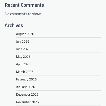
Recent Comments
No comments to show.
Archives
August 2026
July 2026
June 2026
May 2026
April 2026
March 2026
February 2026
January 2026
December 2025
November 2025