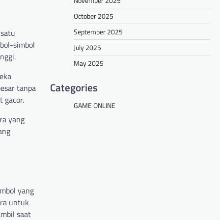
November 2025
October 2025
September 2025
 satu
bol-simbol
July 2025
nggi.
May 2025
reka
Categories
esar tanpa
 gacor.
GAME ONLINE
ra yang
ang
imbol yang
tra untuk
mbil saat