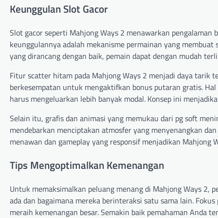
Keunggulan Slot Gacor
Slot gacor seperti Mahjong Ways 2 menawarkan pengalaman ber
keunggulannya adalah mekanisme permainan yang membuat se
yang dirancang dengan baik, pemain dapat dengan mudah terl
Fitur scatter hitam pada Mahjong Ways 2 menjadi daya tarik t
berkesempatan untuk mengaktifkan bonus putaran gratis. Ha
harus mengeluarkan lebih banyak modal. Konsep ini menjadikan
Selain itu, grafis dan animasi yang memukau dari pg soft me
mendebarkan menciptakan atmosfer yang menyenangkan dan m
menawan dan gameplay yang responsif menjadikan Mahjong Ways 
Tips Mengoptimalkan Kemenangan
Untuk memaksimalkan peluang menang di Mahjong Ways 2, pe
ada dan bagaimana mereka berinteraksi satu sama lain. Fokus
meraih kemenangan besar. Semakin baik pemahaman Anda tenta