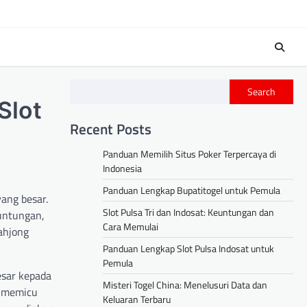
Search
Slot
Recent Posts
Panduan Memilih Situs Poker Terpercaya di
Indonesia
Panduan Lengkap Bupatitogel untuk Pemula
ang besar.
Slot Pulsa Tri dan Indosat: Keuntungan dan
runtungan,
Cara Memulai
ahjong
Panduan Lengkap Slot Pulsa Indosat untuk
Pemula
esar kepada
Misteri Togel China: Menelusuri Data dan
k memicu
Keluaran Terbaru