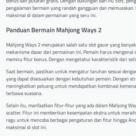
bonus dan putaran gratis. Dengan dukungan dari PG Soft, p
pengalaman bermain yang randah gangguan dan memuaskan. Ma
maksimal di dalam permainan yang seru ini.
Panduan Bermain Mahjong Ways 2
Mahjong Ways 2 merupakan salah satu slot gacor yang banya
mekanisme dasar dari permainan ini. Pemain harus mengenal s
memicu fitur bonus. Dengan mengetahui karakteristik dari se
Saat bermain, pastikan untuk mengatur taruhan sesuai deng
yang dapat disesuaikan dengan kebutuhan pemain. Dengan str
meningkatkan peluang untuk mendapatkan kombinasi kemenan
terbawa suasana.
Selain itu, manfaatkan fitur-fitur yang ada dalam Mahjong Wa
scatter. Fitur ini memberikan kesempatan ekstra untuk meraih
ragu untuk mencoba berbagai pengaturan dan fitur hingga A
maksimal di slot ini.