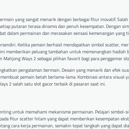
main yang sangat menarik dengan berbagai fitur inovatif. Salah
tiap putaran terasa dinamis dan penuh kesempatan. Dengan sim
ibat dalam permainan dan merasakan sensasi kemenangan yang ti
ersendiri. Ketika pemain berhasil mendapatkan simbol scatter, me
l ini memberikan peluang tambahan untuk memenangkan hadiah b
 Mahjong Ways 2 sebagai pilihan favorit bagi para penggemar slot
ningkatkan pengalaman bermain. Desain yang menarik dan efek sua
embuat pemain betah berlama-lama. Kombinasi antara visual y
2 salah satu slot gacor terbaik di pasaran saat ini.
nting untuk memahami mekanisme permainan. Pelajari simbol-s
 pada fitur scatter hitam yang dapat memberikan kesempatan eks
ng cara kerja permainan, semakin tepat langkah yang dapat dia