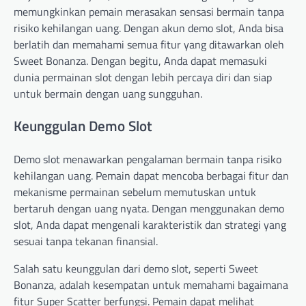
memungkinkan pemain merasakan sensasi bermain tanpa
risiko kehilangan uang. Dengan akun demo slot, Anda bisa
berlatih dan memahami semua fitur yang ditawarkan oleh
Sweet Bonanza. Dengan begitu, Anda dapat memasuki
dunia permainan slot dengan lebih percaya diri dan siap
untuk bermain dengan uang sungguhan.
Keunggulan Demo Slot
Demo slot menawarkan pengalaman bermain tanpa risiko
kehilangan uang. Pemain dapat mencoba berbagai fitur dan
mekanisme permainan sebelum memutuskan untuk
bertaruh dengan uang nyata. Dengan menggunakan demo
slot, Anda dapat mengenali karakteristik dan strategi yang
sesuai tanpa tekanan finansial.
Salah satu keunggulan dari demo slot, seperti Sweet
Bonanza, adalah kesempatan untuk memahami bagaimana
fitur Super Scatter berfungsi. Pemain dapat melihat