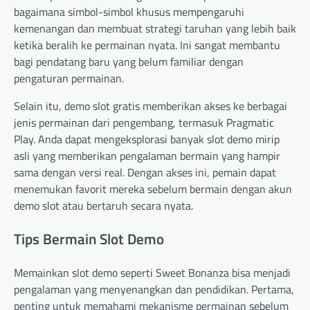
bagaimana simbol-simbol khusus mempengaruhi
kemenangan dan membuat strategi taruhan yang lebih baik
ketika beralih ke permainan nyata. Ini sangat membantu
bagi pendatang baru yang belum familiar dengan
pengaturan permainan.
Selain itu, demo slot gratis memberikan akses ke berbagai
jenis permainan dari pengembang, termasuk Pragmatic
Play. Anda dapat mengeksplorasi banyak slot demo mirip
asli yang memberikan pengalaman bermain yang hampir
sama dengan versi real. Dengan akses ini, pemain dapat
menemukan favorit mereka sebelum bermain dengan akun
demo slot atau bertaruh secara nyata.
Tips Bermain Slot Demo
Memainkan slot demo seperti Sweet Bonanza bisa menjadi
pengalaman yang menyenangkan dan pendidikan. Pertama,
penting untuk memahami mekanisme permainan sebelum