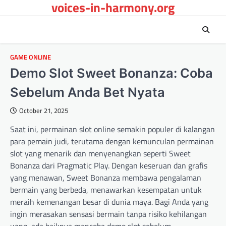
voices-in-harmony.org
Skip
to
content
GAME ONLINE
Demo Slot Sweet Bonanza: Coba
Sebelum Anda Bet Nyata
October 21, 2025
Saat ini, permainan slot online semakin populer di kalangan
para pemain judi, terutama dengan kemunculan permainan
slot yang menarik dan menyenangkan seperti Sweet
Bonanza dari Pragmatic Play. Dengan keseruan dan grafis
yang menawan, Sweet Bonanza membawa pengalaman
bermain yang berbeda, menawarkan kesempatan untuk
meraih kemenangan besar di dunia maya. Bagi Anda yang
ingin merasakan sensasi bermain tanpa risiko kehilangan