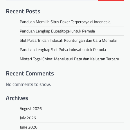
Recent Posts
Panduan Memilih Situs Poker Terpercaya di Indonesia
Panduan Lengkap Bupatitogel untuk Pemula
Slot Pulsa Tri dan Indosat: Keuntungan dan Cara Memulai
Panduan Lengkap Slot Pulsa Indosat untuk Pemula
Misteri Togel China: Menelusuri Data dan Keluaran Terbaru
Recent Comments
No comments to show.
Archives
August 2026
July 2026
June 2026