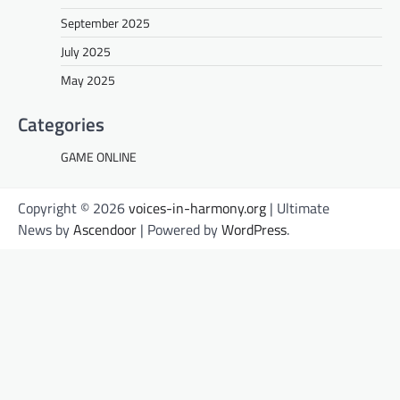
September 2025
July 2025
May 2025
Categories
GAME ONLINE
Copyright © 2026
voices-in-harmony.org
| Ultimate
News by
Ascendoor
| Powered by
WordPress
.