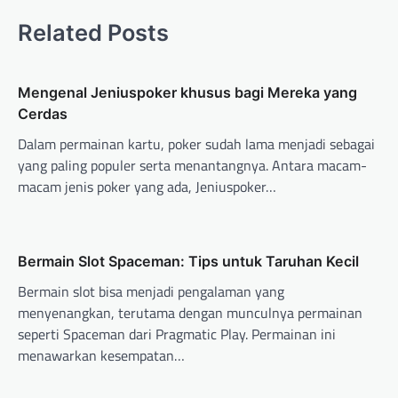
n
Related Posts
a
v
Mengenal Jeniuspoker khusus bagi Mereka yang
i
Cerdas
g
Dalam permainan kartu, poker sudah lama menjadi sebagai
a
yang paling populer serta menantangnya. Antara macam-
t
macam jenis poker yang ada, Jeniuspoker…
i
o
n
Bermain Slot Spaceman: Tips untuk Taruhan Kecil
Bermain slot bisa menjadi pengalaman yang
menyenangkan, terutama dengan munculnya permainan
seperti Spaceman dari Pragmatic Play. Permainan ini
menawarkan kesempatan…