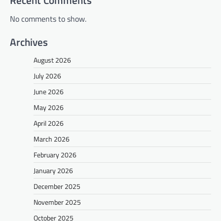
No comments to show.
Archives
August 2026
July 2026
June 2026
May 2026
April 2026
March 2026
February 2026
January 2026
December 2025
November 2025
October 2025