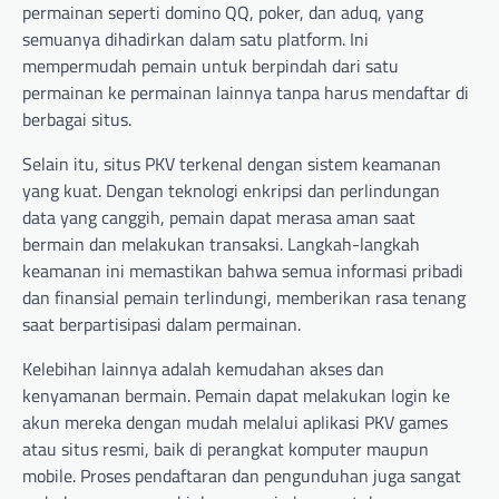
permainan seperti domino QQ, poker, dan aduq, yang
semuanya dihadirkan dalam satu platform. Ini
mempermudah pemain untuk berpindah dari satu
permainan ke permainan lainnya tanpa harus mendaftar di
berbagai situs.
Selain itu, situs PKV terkenal dengan sistem keamanan
yang kuat. Dengan teknologi enkripsi dan perlindungan
data yang canggih, pemain dapat merasa aman saat
bermain dan melakukan transaksi. Langkah-langkah
keamanan ini memastikan bahwa semua informasi pribadi
dan finansial pemain terlindungi, memberikan rasa tenang
saat berpartisipasi dalam permainan.
Kelebihan lainnya adalah kemudahan akses dan
kenyamanan bermain. Pemain dapat melakukan login ke
akun mereka dengan mudah melalui aplikasi PKV games
atau situs resmi, baik di perangkat komputer maupun
mobile. Proses pendaftaran dan pengunduhan juga sangat