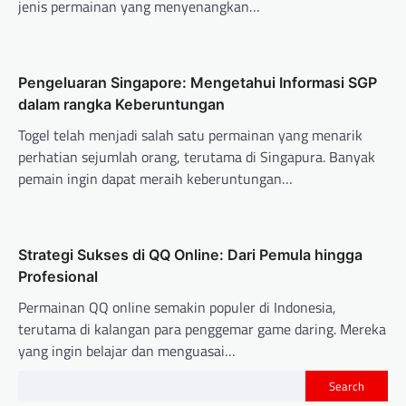
t
jenis permainan yang menyenangkan…
i
o
n
Pengeluaran Singapore: Mengetahui Informasi SGP
dalam rangka Keberuntungan
Togel telah menjadi salah satu permainan yang menarik
perhatian sejumlah orang, terutama di Singapura. Banyak
pemain ingin dapat meraih keberuntungan…
Strategi Sukses di QQ Online: Dari Pemula hingga
Profesional
Permainan QQ online semakin populer di Indonesia,
terutama di kalangan para penggemar game daring. Mereka
yang ingin belajar dan menguasai…
Search