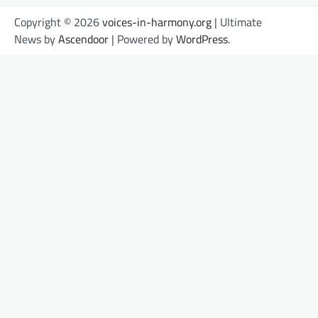
Copyright © 2026
voices-in-harmony.org
| Ultimate
News by
Ascendoor
| Powered by
WordPress
.