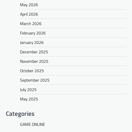
May 2026
April 2026
March 2026
February 2026
January 2026
December 2025
November 2025
October 2025
September 2025
July 2025
May 2025
Categories
GAME ONLINE