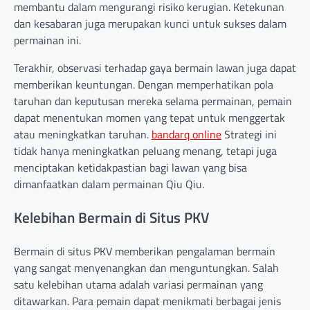
membantu dalam mengurangi risiko kerugian. Ketekunan
dan kesabaran juga merupakan kunci untuk sukses dalam
permainan ini.
Terakhir, observasi terhadap gaya bermain lawan juga dapat
memberikan keuntungan. Dengan memperhatikan pola
taruhan dan keputusan mereka selama permainan, pemain
dapat menentukan momen yang tepat untuk menggertak
atau meningkatkan taruhan.
bandarq online
Strategi ini
tidak hanya meningkatkan peluang menang, tetapi juga
menciptakan ketidakpastian bagi lawan yang bisa
dimanfaatkan dalam permainan Qiu Qiu.
Kelebihan Bermain di Situs PKV
Bermain di situs PKV memberikan pengalaman bermain
yang sangat menyenangkan dan menguntungkan. Salah
satu kelebihan utama adalah variasi permainan yang
ditawarkan. Para pemain dapat menikmati berbagai jenis