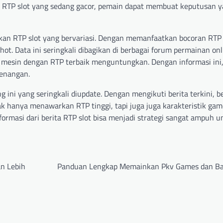
i RTP slot yang sedang gacor, pemain dapat membuat keputusan y
kan RTP slot yang bervariasi. Dengan memanfaatkan bocoran RTP 
. Data ini seringkali dibagikan di berbagai forum permainan onli
esin dengan RTP terbaik menguntungkan. Dengan informasi ini,
enangan.
 ini yang seringkali diupdate. Dengan mengikuti berita terkini, 
 hanya menawarkan RTP tinggi, tapi juga juga karakteristik gam
rmasi dari berita RTP slot bisa menjadi strategi sangat ampuh u
n Lebih
Panduan Lengkap Memainkan Pkv Games dan B