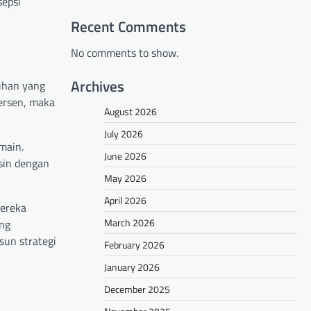
sepsi
Recent Comments
No comments to show.
Archives
ruhan yang
persen, maka
August 2026
July 2026
main.
June 2026
sin dengan
May 2026
April 2026
Mereka
March 2026
ing
un strategi
February 2026
January 2026
December 2025