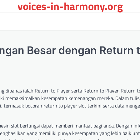
voices-in-harmony.org
ngan Besar dengan Return 
ing dibahas ialah Return to Player serta Return to Player. Return t
liki memaksimalkan kesempatan kemenangan mereka. Dalam tulisan
i, termasuk bocoran return to player slot terkini serta data menge
in slot berfungsi dapat memberi manfaat bagi anda. Dengan inf
menghasilkan yang memiliki punya kesempatan yang lebih baik un