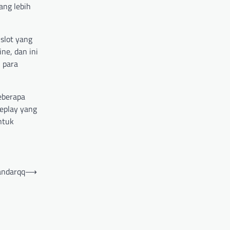
ang lebih
slot yang
ne, dan ini
 para
beberapa
eplay yang
ntuk
andarqq
⟶