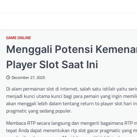
Skip
to
content
GAME ONLINE
Menggali Potensi Kemena
Player Slot Saat Ini
December 27, 2025
Di alam permainan slot di internet, salah satu istilah yaitu ser
menjadi kunci utama kunci bagi para pemain yang ingin memi
akan menggali lebih dalam tentang return to player slot hari in
pragmatic yang sedang populer.
Membaca RTP secara langsung dan mengerti bagaimana RTP mes
tepat Anda dapat menentukan rtp slot gacor pragmatic yang 