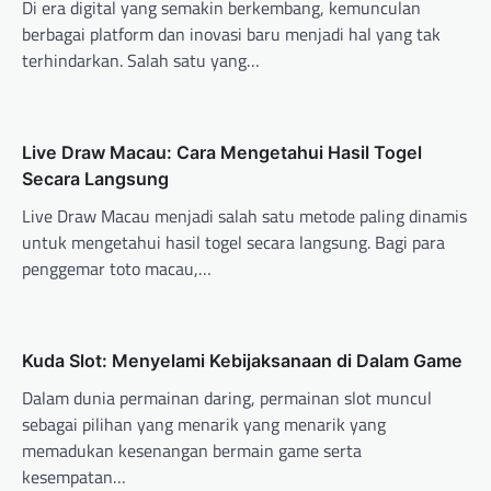
Di era digital yang semakin berkembang, kemunculan
a
berbagai platform dan inovasi baru menjadi hal yang tak
t
terhindarkan. Salah satu yang…
i
o
n
Live Draw Macau: Cara Mengetahui Hasil Togel
Secara Langsung
Live Draw Macau menjadi salah satu metode paling dinamis
untuk mengetahui hasil togel secara langsung. Bagi para
penggemar toto macau,…
Kuda Slot: Menyelami Kebijaksanaan di Dalam Game
Dalam dunia permainan daring, permainan slot muncul
sebagai pilihan yang menarik yang menarik yang
memadukan kesenangan bermain game serta
kesempatan…