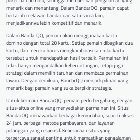
poker dan domino, sehingga memberikan pengalaman yang
menarik dan menantang. Dalam BandarQQ, pemain dapat
bertaruh melawan bandar dan satu sama lain,
menjadikannya lebih kompetitif dan menarik.
Dalam BandarQQ, pemain akan menggunakan kartu
domino dengan total 28 kartu. Setiap pemain dibagikan dua
kartu, dan mereka harus mengkombinasikan nilai kartu
tersebut untuk mendapatkan hasil terbaik. Permainan ini
tidak hanya mengandalkan keberuntungan, tetapi juga
strategi dalam memilih taruhan dan membaca permainan
lawan. Dengan demikian, BandarQQ menjadi pilihan yang
menarik bagi pemain yang suka berpikir strategis.
Untuk bermain BandarQQ, pemain perlu bergabung dengan
situs-situs online yang menyediakan permainan ini. Situs
BandarQQ menawarkan berbagai kemudahan, seperti akses
24 jam, berbagai metode pembayaran, dan layanan
pelanggan yang responsif. Keberadaan situs yang
terpercaya sangat penting untuk memastikan pengalaman