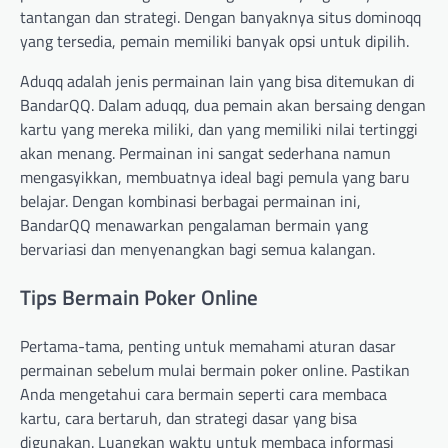
tantangan dan strategi. Dengan banyaknya situs dominoqq
yang tersedia, pemain memiliki banyak opsi untuk dipilih.
Aduqq adalah jenis permainan lain yang bisa ditemukan di
BandarQQ. Dalam aduqq, dua pemain akan bersaing dengan
kartu yang mereka miliki, dan yang memiliki nilai tertinggi
akan menang. Permainan ini sangat sederhana namun
mengasyikkan, membuatnya ideal bagi pemula yang baru
belajar. Dengan kombinasi berbagai permainan ini,
BandarQQ menawarkan pengalaman bermain yang
bervariasi dan menyenangkan bagi semua kalangan.
Tips Bermain Poker Online
Pertama-tama, penting untuk memahami aturan dasar
permainan sebelum mulai bermain poker online. Pastikan
Anda mengetahui cara bermain seperti cara membaca
kartu, cara bertaruh, dan strategi dasar yang bisa
digunakan. Luangkan waktu untuk membaca informasi