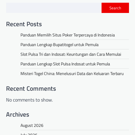
Search
Recent Posts
Panduan Memilih Situs Poker Terpercaya di Indonesia
Panduan Lengkap Bupatitogel untuk Pemula
Slot Pulsa Tri dan Indosat: Keuntungan dan Cara Memulai
Panduan Lengkap Slot Pulsa Indosat untuk Pemula
Misteri Togel China: Menelusuri Data dan Keluaran Terbaru
Recent Comments
No comments to show.
Archives
August 2026
July 2026