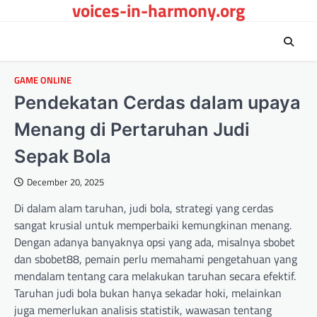
voices-in-harmony.org
Skip
to
content
GAME ONLINE
Pendekatan Cerdas dalam upaya
Menang di Pertaruhan Judi
Sepak Bola
December 20, 2025
Di dalam alam taruhan, judi bola, strategi yang cerdas
sangat krusial untuk memperbaiki kemungkinan menang.
Dengan adanya banyaknya opsi yang ada, misalnya sbobet
dan sbobet88, pemain perlu memahami pengetahuan yang
mendalam tentang cara melakukan taruhan secara efektif.
Taruhan judi bola bukan hanya sekadar hoki, melainkan
juga memerlukan analisis statistik, wawasan tentang