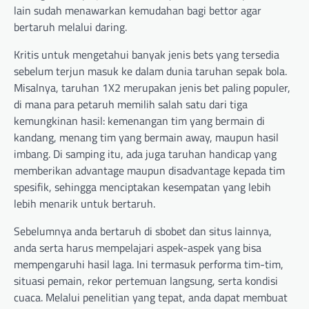
lain sudah menawarkan kemudahan bagi bettor agar
bertaruh melalui daring.
Kritis untuk mengetahui banyak jenis bets yang tersedia
sebelum terjun masuk ke dalam dunia taruhan sepak bola.
Misalnya, taruhan 1X2 merupakan jenis bet paling populer,
di mana para petaruh memilih salah satu dari tiga
kemungkinan hasil: kemenangan tim yang bermain di
kandang, menang tim yang bermain away, maupun hasil
imbang. Di samping itu, ada juga taruhan handicap yang
memberikan advantage maupun disadvantage kepada tim
spesifik, sehingga menciptakan kesempatan yang lebih
lebih menarik untuk bertaruh.
Sebelumnya anda bertaruh di sbobet dan situs lainnya,
anda serta harus mempelajari aspek-aspek yang bisa
mempengaruhi hasil laga. Ini termasuk performa tim-tim,
situasi pemain, rekor pertemuan langsung, serta kondisi
cuaca. Melalui penelitian yang tepat, anda dapat membuat