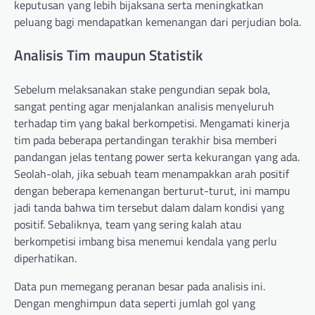
keputusan yang lebih bijaksana serta meningkatkan
peluang bagi mendapatkan kemenangan dari perjudian bola.
Analisis Tim maupun Statistik
Sebelum melaksanakan stake pengundian sepak bola,
sangat penting agar menjalankan analisis menyeluruh
terhadap tim yang bakal berkompetisi. Mengamati kinerja
tim pada beberapa pertandingan terakhir bisa memberi
pandangan jelas tentang power serta kekurangan yang ada.
Seolah-olah, jika sebuah team menampakkan arah positif
dengan beberapa kemenangan berturut-turut, ini mampu
jadi tanda bahwa tim tersebut dalam dalam kondisi yang
positif. Sebaliknya, team yang sering kalah atau
berkompetisi imbang bisa menemui kendala yang perlu
diperhatikan.
Data pun memegang peranan besar pada analisis ini.
Dengan menghimpun data seperti jumlah gol yang