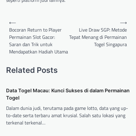
seperti platform judi lainnya.
P
⟵
⟶
o
Bocoran Return to Player
Live Draw SGP: Metode
Permainan Slot Gacor:
Tepat Menang di Permainan
s
Saran dan Trik untuk
Togel Singapura
t
Mendapatkan Hadiah Utama
n
a
Related Posts
v
i
Data Togel Macau: Kunci Sukses di dalam Permainan
g
Togel
a
Dalam dunia judi, terutama pada game lotto, data yang up-
t
to-date serta terbaru amat krusial. Salah satu lokasi yang
i
terkenal terkenal…
o