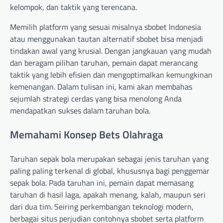
kelompok, dan taktik yang terencana.
Memilih platform yang sesuai misalnya sbobet Indonesia
atau menggunakan tautan alternatif sbobet bisa menjadi
tindakan awal yang krusial. Dengan jangkauan yang mudah
dan beragam pilihan taruhan, pemain dapat merancang
taktik yang lebih efisien dan mengoptimalkan kemungkinan
kemenangan. Dalam tulisan ini, kami akan membahas
sejumlah strategi cerdas yang bisa menolong Anda
mendapatkan sukses dalam taruhan bola.
Memahami Konsep Bets Olahraga
Taruhan sepak bola merupakan sebagai jenis taruhan yang
paling paling terkenal di global, khususnya bagi penggemar
sepak bola. Pada taruhan ini, pemain dapat memasang
taruhan di hasil laga, apakah menang, kalah, maupun seri
dari dua tim. Seiring perkembangan teknologi modern,
berbagai situs perjudian contohnya sbobet serta platform