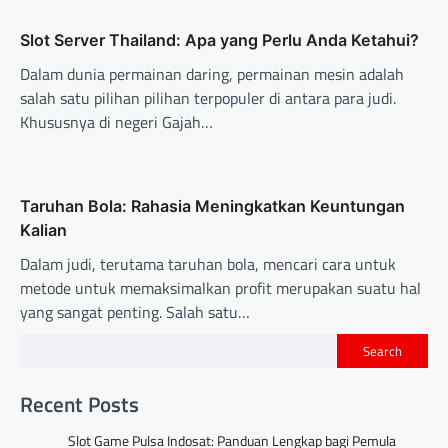
n
Slot Server Thailand: Apa yang Perlu Anda Ketahui?
Dalam dunia permainan daring, permainan mesin adalah
salah satu pilihan pilihan terpopuler di antara para judi.
Khususnya di negeri Gajah…
Taruhan Bola: Rahasia Meningkatkan Keuntungan
Kalian
Dalam judi, terutama taruhan bola, mencari cara untuk
metode untuk memaksimalkan profit merupakan suatu hal
yang sangat penting. Salah satu…
Search
Recent Posts
Slot Game Pulsa Indosat: Panduan Lengkap bagi Pemula