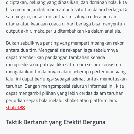
diciptakan, peluang yang dihasilkan, dan dominan bola, kita
bisa menilai jumlah mana ampuh satu tim dalam berlaga. Di
samping itu, unsur-unsur luar misalnya cedera pemain
utama atau keadaan cuaca di hari berlaga bisa menyentuh
output akhir, maka perlu ditambahkan ke dalam analisis.
Bukan sebaliknya penting yang mempertimbangkan rekor
antara dua tim. Menganalisis rekapan laga sebelumnya
dapat memberikan pandangan tambahan kepada
memprediksi outputnya. Jika satu team secara konsisten
mengalahkan tim lainnya dalam beberapa pertemuan yang
lalu, ini dapat berfungsi sebagai azimat untuk memutuskan
taruhan. Dengan mengomposisi seluruh informasi ini, kita
dapat mengambil pilihan yang lebih cerdas dalam taruhan
perjudian sepak bola melalui sbobet atau platform lain.
sbobet88
Taktik Bertaruh yang Efektif Berguna