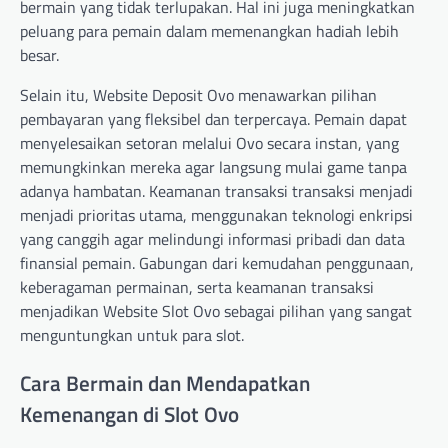
bermain yang tidak terlupakan. Hal ini juga meningkatkan
peluang para pemain dalam memenangkan hadiah lebih
besar.
Selain itu, Website Deposit Ovo menawarkan pilihan
pembayaran yang fleksibel dan terpercaya. Pemain dapat
menyelesaikan setoran melalui Ovo secara instan, yang
memungkinkan mereka agar langsung mulai game tanpa
adanya hambatan. Keamanan transaksi transaksi menjadi
menjadi prioritas utama, menggunakan teknologi enkripsi
yang canggih agar melindungi informasi pribadi dan data
finansial pemain. Gabungan dari kemudahan penggunaan,
keberagaman permainan, serta keamanan transaksi
menjadikan Website Slot Ovo sebagai pilihan yang sangat
menguntungkan untuk para slot.
Cara Bermain dan Mendapatkan
Kemenangan di Slot Ovo