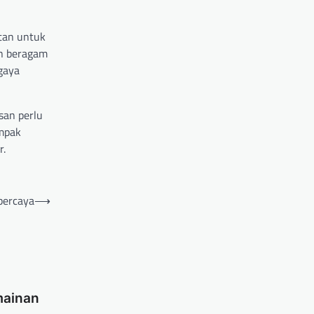
atan untuk
an beragam
gaya
san perlu
ampak
r.
percaya
⟶
ainan