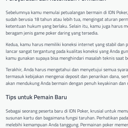
Sebelumnya kamu memulai petualangan bermain di IDN Poker, t
sudah berusia 18 tahun atau lebih tua, mengingat aturan pe
ketentuan hukum yang berlaku. Selain itu, kamu juga harus m
beragam jenis game poker daring yang tersedia.
Kedua, kamu harus memiliki koneksi internet yang stabil dan
lancar sangat tergantung pada kualitas koneksi yang Anda gun
kamu gunakan supaya bisa menghindari masalah teknis saat be
Terakhir, Anda harus mengetahui dan menyetujui semua syarat
termasuk kebijakan mengenai deposit dan penarikan dana, ser
akan mendukung Anda bermain dengan penuh keyakinan dan me
Tips untuk Pemain Baru
Sebagai seorang peserta baru di IDN Poker, krusial untuk me
susunan kartu dan bagaimana fungsi taruhan. Perhatikan pada
melebihi kemampuan Anda tanggung. Permainan poker memerlu