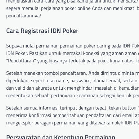
menjelaskan cara-cara yang bisa kamu jalani untuk mendaftar
segera memulai perjalanan poker online Anda dan menikmati b
pendaftarannya!
Cara Registrasi IDN Poker
Supaya mulai permainan permainan poker daring pada IDN Poke
IDN Poker. Pastikan untuk memakai koneksi yang aman aman dan
"Pendaftaran" yang biasanya terletak pada pojok kanan atas. T
Setelah menekan tombol pendaftaran, Anda diminta diminta m
diperlukan, seperti username, password, alamat email, serta 
dan valid dan akurate untuk menghindari masalah di kemudian
menentukan sebuah pertanyaan keamanan sebagai bentuk pe
Setelah semua informasi terinput dengan tepat, tekan button 
menerima konfirmasi pemberitahuan pendaftaran dari email at
mengeksplor beragam permainan yang ditawarkan oleh IDN Pla
Persyaratan dan Ketentuan Permainan