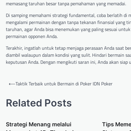
memasang taruhan besar tanpa pemahaman yang memadai.
Di samping memahami strategi fundamental, coba berlatih di 
mengalami permainan dengan tanpa tekanan finansial yang ti
taruhan, agar Anda bisa menemukan yang paling sesuai untu
permainan opponen Anda.
Terakhir, ingatlah untuk tetap menjaga perasaan Anda saat b
diambil walaupun dalam kondisi yang sulit. Hindari bermain sa
keputusan Anda. Dengan mengikuti saran ini, Anda akan siap 
P
⟵
Taktik Terbaik untuk Bermain di Poker IDN Poker
o
s
Related Posts
t
n
Strategi Menang melalui
Tips Mem
a