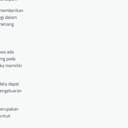
n memberikan
gi dalam
menang.
hwa ada
ung pada
ka memiliki
data dapat
pengeluaran
merupakan
 untuk