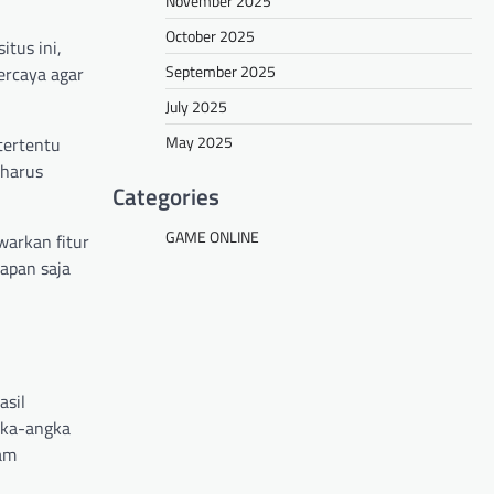
November 2025
October 2025
tus ini,
September 2025
ercaya agar
July 2025
May 2025
tertentu
 harus
Categories
GAME ONLINE
warkan fitur
apan saja
asil
gka-angka
lam