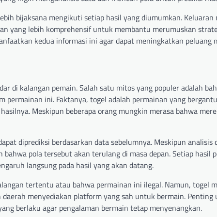
ebih bijaksana mengikuti setiap hasil yang diumumkan. Keluara
tan yang lebih komprehensif untuk membantu merumuskan strate
nfaatkan kedua informasi ini agar dapat meningkatkan peluang 
ar di kalangan pemain. Salah satu mitos yang populer adalah ba
 permainan ini. Faktanya, togel adalah permainan yang bergant
 hasilnya. Meskipun beberapa orang mungkin merasa bahwa mere
dapat diprediksi berdasarkan data sebelumnya. Meskipun analisis 
 bahwa pola tersebut akan terulang di masa depan. Setiap hasil 
engaruh langsung pada hasil yang akan datang.
langan tertentu atau bahwa permainan ini ilegal. Namun, togel 
h daerah menyediakan platform yang sah untuk bermain. Penting
yang berlaku agar pengalaman bermain tetap menyenangkan.