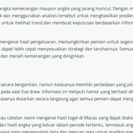
itu angka kemenangan maupun angka yang jarang muncul. Dengan m
ik dan menggunakan analisis tersebut untuk menghasilkan prediks
untuk melihat trend dan membuat keputusan berdasarkan infor
 mengenai hasil pengeluaran, memungkinkan pemain untuk seger
n dapat lebih cepat menyesuaikan strategi dan taruhannya. Semua
u dan meraih kemenangan yang diinginkan.
secara bergantian, namun keduanya memiliki perbedaan yang jela
ada saat live draw. Informasi ini meliputi nomor yang berhasil di
iasanya disiarkan secara langsung agar semua pemain dapat men
au catatan resmi mengenai hasil togel di Macau yang dapat diaks
ari hasil angka yang keluar dalam periode tertentu, termasuk a
 yang ingin menganalisis data dan mencari pola untuk prediksi ma