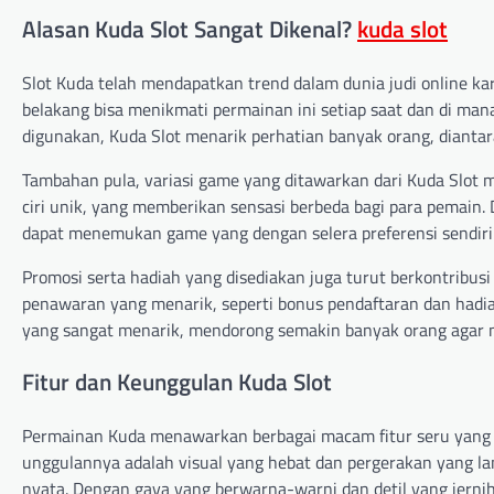
Alasan Kuda Slot Sangat Dikenal?
kuda slot
Slot Kuda telah mendapatkan trend dalam dunia judi online kar
belakang bisa menikmati permainan ini setiap saat dan di ma
digunakan, Kuda Slot menarik perhatian banyak orang, dianta
Tambahan pula, variasi game yang ditawarkan dari Kuda Slot
ciri unik, yang memberikan sensasi berbeda bagi para pemain
dapat menemukan game yang dengan selera preferensi sendiri
Promosi serta hadiah yang disediakan juga turut berkontribusi
penawaran yang menarik, seperti bonus pendaftaran dan hadia
yang sangat menarik, mendorong semakin banyak orang agar 
Fitur dan Keunggulan Kuda Slot
Permainan Kuda menawarkan berbagai macam fitur seru yang m
unggulannya adalah visual yang hebat dan pergerakan yang la
nyata. Dengan gaya yang berwarna-warni dan detil yang jernih