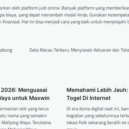
kan oleh platform judi online. Banyak platform yang memberika
npa biaya, yang dapat menambah modal Anda. Gunakan kesempatan
nansial. Hal ini bisa menjadi cara yang baik untuk menjelajahi 
gabung
Data Macau Terbaru: Menyiasati Keluaran dan Tot
r 2026: Menguasai
Memahami Lebih Jauh:
ays untuk Maxwin
Togel Di Internet
ermainan slot yang terus
Di era dunia digital saat ini, ba
satu nama yang semakin
kegiatan yang sebelumnya terb
h Mahjong Ways. Terutama
lokasi fisik sekarang beralih ke