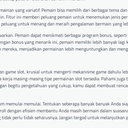
mainan yang variatif. Pemain bisa memilih dari berbagai tema dan
ain. Fitur ini memberi peluang pemain untuk menemukan jenis pe
 peluang untuk menang dan meraih pengalaman bermain yang lebi
awarkan. Pemain dapat menikmati berbagai program bonus, seperti
engan bonus yang menarik ini, pemain memiliki lebih banyak lagi
n mereka, menjadikan permainan lebih menguntungkan dan men
game slot, krusial untuk mengerti mekanisme game dahulu lebi
erja masing-masing tipe permainan slot tersedia. Pahami juga 
engan begitu pengetahuan yang cukup, kamu dapat membuat renc
lum memulai memulai. Tentukan seberapa banyak banyak Anda sia
ankroll dengan efisien membantu Anda masih bermain dalam suasan
tidak perlu tidak seharusnya. Jangan tergod untuk melanjutkan