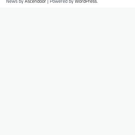
News by
Ascendoor
| Powered by
WordPress
.