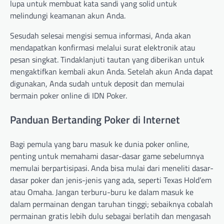
lupa untuk membuat kata sandi yang solid untuk
melindungi keamanan akun Anda.
Sesudah selesai mengisi semua informasi, Anda akan
mendapatkan konfirmasi melalui surat elektronik atau
pesan singkat. Tindaklanjuti tautan yang diberikan untuk
mengaktifkan kembali akun Anda. Setelah akun Anda dapat
digunakan, Anda sudah untuk deposit dan memulai
bermain poker online di IDN Poker.
Panduan Bertanding Poker di Internet
Bagi pemula yang baru masuk ke dunia poker online,
penting untuk memahami dasar-dasar game sebelumnya
memulai berpartisipasi. Anda bisa mulai dari meneliti dasar-
dasar poker dan jenis-jenis yang ada, seperti Texas Hold’em
atau Omaha. Jangan terburu-buru ke dalam masuk ke
dalam permainan dengan taruhan tinggi; sebaiknya cobalah
permainan gratis lebih dulu sebagai berlatih dan mengasah