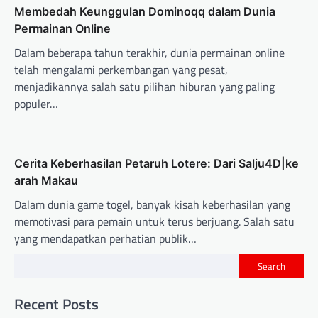
Membedah Keunggulan Dominoqq dalam Dunia
Permainan Online
Dalam beberapa tahun terakhir, dunia permainan online
telah mengalami perkembangan yang pesat,
menjadikannya salah satu pilihan hiburan yang paling
populer…
Cerita Keberhasilan Petaruh Lotere: Dari Salju4D|ke
arah Makau
Dalam dunia game togel, banyak kisah keberhasilan yang
memotivasi para pemain untuk terus berjuang. Salah satu
yang mendapatkan perhatian publik…
Search
Recent Posts