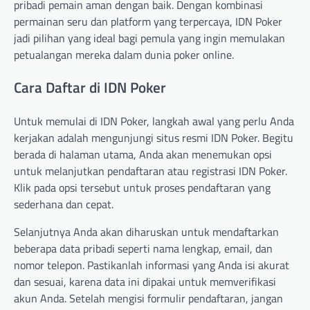
pribadi pemain aman dengan baik. Dengan kombinasi
permainan seru dan platform yang terpercaya, IDN Poker
jadi pilihan yang ideal bagi pemula yang ingin memulakan
petualangan mereka dalam dunia poker online.
Cara Daftar di IDN Poker
Untuk memulai di IDN Poker, langkah awal yang perlu Anda
kerjakan adalah mengunjungi situs resmi IDN Poker. Begitu
berada di halaman utama, Anda akan menemukan opsi
untuk melanjutkan pendaftaran atau registrasi IDN Poker.
Klik pada opsi tersebut untuk proses pendaftaran yang
sederhana dan cepat.
Selanjutnya Anda akan diharuskan untuk mendaftarkan
beberapa data pribadi seperti nama lengkap, email, dan
nomor telepon. Pastikanlah informasi yang Anda isi akurat
dan sesuai, karena data ini dipakai untuk memverifikasi
akun Anda. Setelah mengisi formulir pendaftaran, jangan