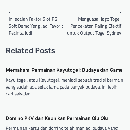
P
⟵
⟶
o
Ini adalah Faktor Slot PG
Menguasai Jago Togel:
Soft Demo Yang Jadi Favorit
Pendekatan Paling Efektif
s
Pecinta Judi
untuk Output Togel Sydney
t
n
Related Posts
a
v
Memahami Permainan Kayutogel: Budaya dan Game
i
Kayu togel, atau Kayutogel, menjadi sebuah tradisi bermain
g
yang sudah ada sejak lama pada banyak budaya. Ini lebih
a
dari sekadar…
t
i
o
Domino PKV dan Keunikan Permainan Qiu Qiu
n
Permainan kartu dan domino telah menjadi budaya yang