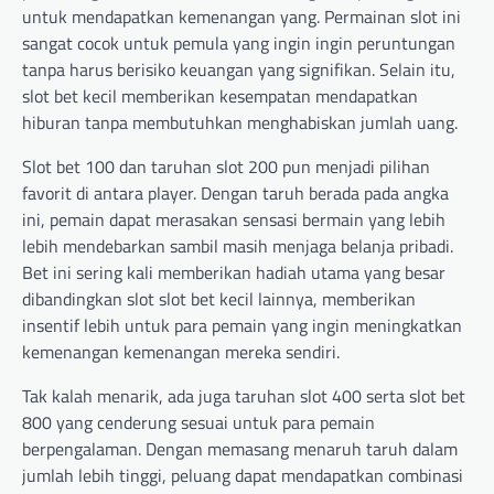
untuk mendapatkan kemenangan yang. Permainan slot ini
sangat cocok untuk pemula yang ingin ingin peruntungan
tanpa harus berisiko keuangan yang signifikan. Selain itu,
slot bet kecil memberikan kesempatan mendapatkan
hiburan tanpa membutuhkan menghabiskan jumlah uang.
Slot bet 100 dan taruhan slot 200 pun menjadi pilihan
favorit di antara player. Dengan taruh berada pada angka
ini, pemain dapat merasakan sensasi bermain yang lebih
lebih mendebarkan sambil masih menjaga belanja pribadi.
Bet ini sering kali memberikan hadiah utama yang besar
dibandingkan slot slot bet kecil lainnya, memberikan
insentif lebih untuk para pemain yang ingin meningkatkan
kemenangan kemenangan mereka sendiri.
Tak kalah menarik, ada juga taruhan slot 400 serta slot bet
800 yang cenderung sesuai untuk para pemain
berpengalaman. Dengan memasang menaruh taruh dalam
jumlah lebih tinggi, peluang dapat mendapatkan combinasi