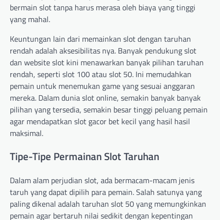
bermain slot tanpa harus merasa oleh biaya yang tinggi
yang mahal.
Keuntungan lain dari memainkan slot dengan taruhan
rendah adalah aksesibilitas nya. Banyak pendukung slot
dan website slot kini menawarkan banyak pilihan taruhan
rendah, seperti slot 100 atau slot 50. Ini memudahkan
pemain untuk menemukan game yang sesuai anggaran
mereka. Dalam dunia slot online, semakin banyak banyak
pilihan yang tersedia, semakin besar tinggi peluang pemain
agar mendapatkan slot gacor bet kecil yang hasil hasil
maksimal.
Tipe-Tipe Permainan Slot Taruhan
Dalam alam perjudian slot, ada bermacam-macam jenis
taruh yang dapat dipilih para pemain. Salah satunya yang
paling dikenal adalah taruhan slot 50 yang memungkinkan
pemain agar bertaruh nilai sedikit dengan kepentingan