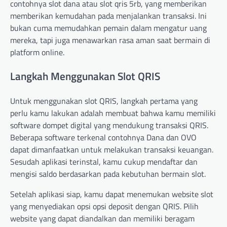
contohnya slot dana atau slot qris 5rb, yang memberikan
memberikan kemudahan pada menjalankan transaksi. Ini
bukan cuma memudahkan pemain dalam mengatur uang
mereka, tapi juga menawarkan rasa aman saat bermain di
platform online.
Langkah Menggunakan Slot QRIS
Untuk menggunakan slot QRIS, langkah pertama yang
perlu kamu lakukan adalah membuat bahwa kamu memiliki
software dompet digital yang mendukung transaksi QRIS.
Beberapa software terkenal contohnya Dana dan OVO
dapat dimanfaatkan untuk melakukan transaksi keuangan.
Sesudah aplikasi terinstal, kamu cukup mendaftar dan
mengisi saldo berdasarkan pada kebutuhan bermain slot.
Setelah aplikasi siap, kamu dapat menemukan website slot
yang menyediakan opsi opsi deposit dengan QRIS. Pilih
website yang dapat diandalkan dan memiliki beragam