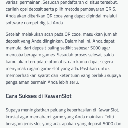
variasi permainan. Sesudah pendaftaran di situs tersebut,
carilah opsi deposit serta pilih metode pembayaran QRIS.
Anda akan diberikan QR code yang dapat dipindai melalui
software dompet digital Anda.
Setelah melakukan scan pada QR code, masukkan jumlah
deposit yang Anda diinginkan. Dalam hal ini, Anda dapat
memulai dari deposit paling sedikit sebesar 5000 agar
mencoba beragam games. Sesudah proses selesai, saldo
kamu akan terupdate otomatis, dan kamu dapat segera
menyimak ragam game slot yang ada. Pastikan untuk
memperhatikan syarat dan ketentuan yang berlaku supaya
pengalaman bermain Anda lebih seru.
Cara Sukses di KawanSlot
Supaya meningkatkan peluang keberhasilan di KawanSlot,
krusial agar memahami game yang Anda mainkan. Teliti
beragam jenis slot yang ada, apakah yang deposit 5000 dan