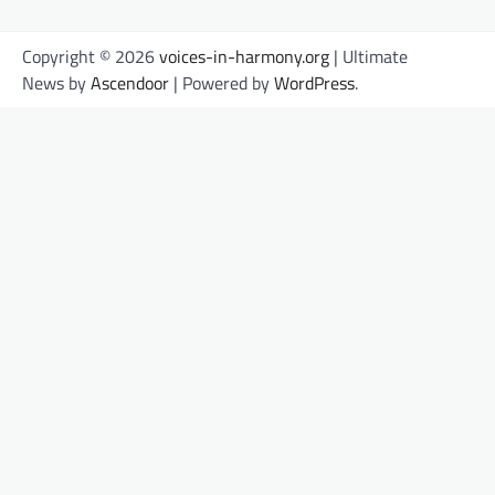
Copyright © 2026
voices-in-harmony.org
| Ultimate
News by
Ascendoor
| Powered by
WordPress
.