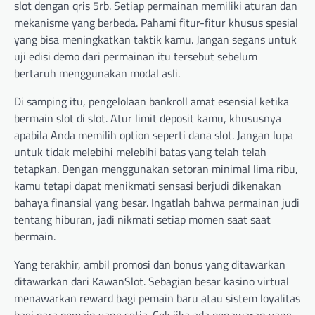
slot dengan qris 5rb. Setiap permainan memiliki aturan dan
mekanisme yang berbeda. Pahami fitur-fitur khusus spesial
yang bisa meningkatkan taktik kamu. Jangan segans untuk
uji edisi demo dari permainan itu tersebut sebelum
bertaruh menggunakan modal asli.
Di samping itu, pengelolaan bankroll amat esensial ketika
bermain slot di slot. Atur limit deposit kamu, khususnya
apabila Anda memilih option seperti dana slot. Jangan lupa
untuk tidak melebihi melebihi batas yang telah telah
tetapkan. Dengan menggunakan setoran minimal lima ribu,
kamu tetapi dapat menikmati sensasi berjudi dikenakan
bahaya finansial yang besar. Ingatlah bahwa permainan judi
tentang hiburan, jadi nikmati setiap momen saat saat
bermain.
Yang terakhir, ambil promosi dan bonus yang ditawarkan
ditawarkan dari KawanSlot. Sebagian besar kasino virtual
menawarkan reward bagi pemain baru atau sistem loyalitas
bagi para pemain yang setia. Cek jika ada penawaran yang