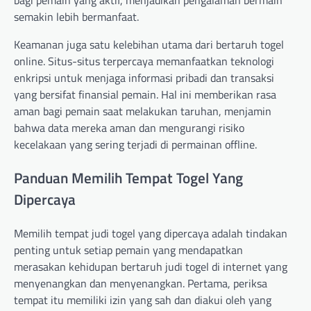
bagi pemain yang aktif, menjadikan pengalaman bermain
semakin lebih bermanfaat.
Keamanan juga satu kelebihan utama dari bertaruh togel
online. Situs-situs terpercaya memanfaatkan teknologi
enkripsi untuk menjaga informasi pribadi dan transaksi
yang bersifat finansial pemain. Hal ini memberikan rasa
aman bagi pemain saat melakukan taruhan, menjamin
bahwa data mereka aman dan mengurangi risiko
kecelakaan yang sering terjadi di permainan offline.
Panduan Memilih Tempat Togel Yang
Dipercaya
Memilih tempat judi togel yang dipercaya adalah tindakan
penting untuk setiap pemain yang mendapatkan
merasakan kehidupan bertaruh judi togel di internet yang
menyenangkan dan menyenangkan. Pertama, periksa
tempat itu memiliki izin yang sah dan diakui oleh yang