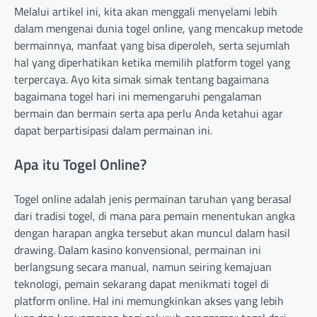
Melalui artikel ini, kita akan menggali menyelami lebih
dalam mengenai dunia togel online, yang mencakup metode
bermainnya, manfaat yang bisa diperoleh, serta sejumlah
hal yang diperhatikan ketika memilih platform togel yang
terpercaya. Ayo kita simak simak tentang bagaimana
bagaimana togel hari ini memengaruhi pengalaman
bermain dan bermain serta apa perlu Anda ketahui agar
dapat berpartisipasi dalam permainan ini.
Apa itu Togel Online?
Togel online adalah jenis permainan taruhan yang berasal
dari tradisi togel, di mana para pemain menentukan angka
dengan harapan angka tersebut akan muncul dalam hasil
drawing. Dalam kasino konvensional, permainan ini
berlangsung secara manual, namun seiring kemajuan
teknologi, pemain sekarang dapat menikmati togel di
platform online. Hal ini memungkinkan akses yang lebih