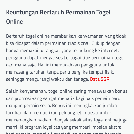
Keuntungan Bertaruh Permainan Togel
Online
Bertaruh togel online memberikan kenyamanan yang tidak
bisa didapat dalam permainan tradisional. Cukup dengan
hanya memakai perangkat yang terhubung ke internet,
pengguna dapat mengakses berbagai tipe permainan togel
dari mana saja. Hal ini memudahkan pengguna untuk
memasang taruhan tanpa perlu pergi ke tempat fisik,
sehingga mengurangi waktu dan tenaga.
Data SGP
Selain kenyamanan, togel online sering menawarkan bonus
dan promosi yang sangat menarik bagi baik pemain baru
maupun pemain setia. Bonus ini meningkatkan jumlah
taruhan dan memberikan peluang lebih besar untuk
memenangkan hadiah. Banyak sekali situs togel online juga
memiliki program loyalitas yang memberi imbalan ekstra