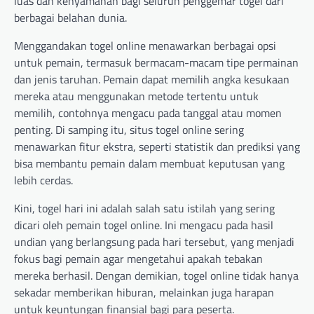
luas dan kenyamanan bagi seluruh penggemar togel dari
berbagai belahan dunia.
Menggandakan togel online menawarkan berbagai opsi
untuk pemain, termasuk bermacam-macam tipe permainan
dan jenis taruhan. Pemain dapat memilih angka kesukaan
mereka atau menggunakan metode tertentu untuk
memilih, contohnya mengacu pada tanggal atau momen
penting. Di samping itu, situs togel online sering
menawarkan fitur ekstra, seperti statistik dan prediksi yang
bisa membantu pemain dalam membuat keputusan yang
lebih cerdas.
Kini, togel hari ini adalah salah satu istilah yang sering
dicari oleh pemain togel online. Ini mengacu pada hasil
undian yang berlangsung pada hari tersebut, yang menjadi
fokus bagi pemain agar mengetahui apakah tebakan
mereka berhasil. Dengan demikian, togel online tidak hanya
sekadar memberikan hiburan, melainkan juga harapan
untuk keuntungan finansial bagi para peserta.