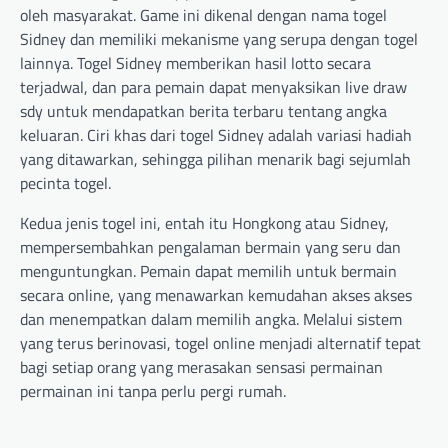
oleh masyarakat. Game ini dikenal dengan nama togel
Sidney dan memiliki mekanisme yang serupa dengan togel
lainnya. Togel Sidney memberikan hasil lotto secara
terjadwal, dan para pemain dapat menyaksikan live draw
sdy untuk mendapatkan berita terbaru tentang angka
keluaran. Ciri khas dari togel Sidney adalah variasi hadiah
yang ditawarkan, sehingga pilihan menarik bagi sejumlah
pecinta togel.
Kedua jenis togel ini, entah itu Hongkong atau Sidney,
mempersembahkan pengalaman bermain yang seru dan
menguntungkan. Pemain dapat memilih untuk bermain
secara online, yang menawarkan kemudahan akses akses
dan menempatkan dalam memilih angka. Melalui sistem
yang terus berinovasi, togel online menjadi alternatif tepat
bagi setiap orang yang merasakan sensasi permainan
permainan ini tanpa perlu pergi rumah.