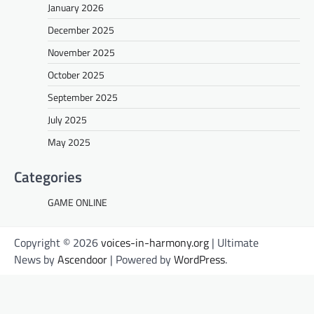
January 2026
December 2025
November 2025
October 2025
September 2025
July 2025
May 2025
Categories
GAME ONLINE
Copyright © 2026
voices-in-harmony.org
| Ultimate
News by
Ascendoor
| Powered by
WordPress
.