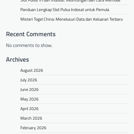
Panduan Lengkap Slot Pulsa Indosat untuk Pemula
Misteri Togel China: Menelusuri Data dan Keluaran Terbaru
Recent Comments
No comments to show.
Archives
August 2026
July 2026
June 2026
May 2026
April 2026
March 2026
February 2026