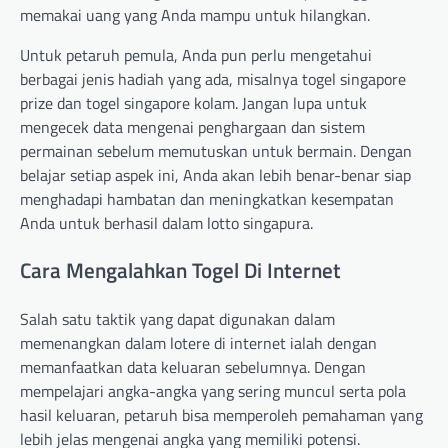
memakai uang yang Anda mampu untuk hilangkan.
Untuk petaruh pemula, Anda pun perlu mengetahui
berbagai jenis hadiah yang ada, misalnya togel singapore
prize dan togel singapore kolam. Jangan lupa untuk
mengecek data mengenai penghargaan dan sistem
permainan sebelum memutuskan untuk bermain. Dengan
belajar setiap aspek ini, Anda akan lebih benar-benar siap
menghadapi hambatan dan meningkatkan kesempatan
Anda untuk berhasil dalam lotto singapura.
Cara Mengalahkan Togel Di Internet
Salah satu taktik yang dapat digunakan dalam
memenangkan dalam lotere di internet ialah dengan
memanfaatkan data keluaran sebelumnya. Dengan
mempelajari angka-angka yang sering muncul serta pola
hasil keluaran, petaruh bisa memperoleh pemahaman yang
lebih jelas mengenai angka yang memiliki potensi.