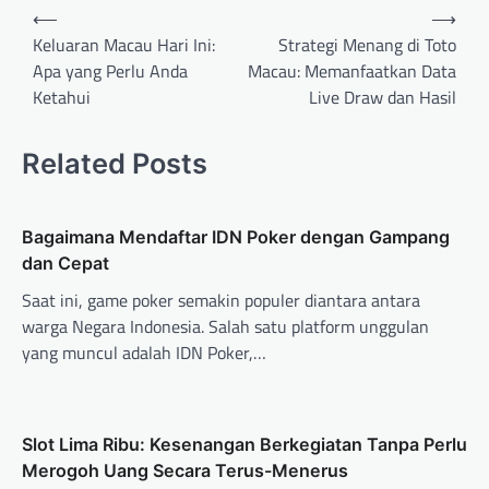
P
⟵
⟶
o
Keluaran Macau Hari Ini:
Strategi Menang di Toto
Apa yang Perlu Anda
Macau: Memanfaatkan Data
s
Ketahui
Live Draw dan Hasil
t
n
Related Posts
a
v
Bagaimana Mendaftar IDN Poker dengan Gampang
i
dan Cepat
g
Saat ini, game poker semakin populer diantara antara
a
warga Negara Indonesia. Salah satu platform unggulan
t
yang muncul adalah IDN Poker,…
i
o
n
Slot Lima Ribu: Kesenangan Berkegiatan Tanpa Perlu
Merogoh Uang Secara Terus-Menerus