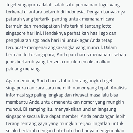
Togel Singapura adalah salah satu permainan togel yang
terkenal di antara petaruh di Indonesia. Dengan banyaknya
petaruh yang tertarik, penting untuk memahami cara
bermain dan mendapatkan info terkini tentang lotto
singapore hari ini. Hendaknya perhatikan hasil sgp dan
pengeluaran sgp pada hari ini untuk agar Anda tetap
terupdate mengenai angka-angka yang muncul. Dalam
bermain lotto singapura, Anda pun harus memahami setiap
jenis bertaruh yang tersedia untuk memaksimalkan
peluang menang.
Agar memulai, Anda harus tahu tentang angka togel
singapura dan cara cara memilih nomor yang tepat. Analisis
informasi sgp paling lengkap dan riwayat masa lalu bisa
membantu Anda untuk menentukan nomor yang mungkin
muncul. Di samping itu, menyaksikan undian langsung
singapore secara live dapat memberi Anda pandangan lebih
terang tentang gaya yang mungkin terjadi. Ingatlah untuk
selalu bertaruh dengan hati-hati dan hanya menggunakan