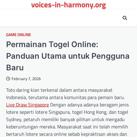
voices-in-harmony.org
Skip
to
content
GAME ONLINE
Permainan Togel Online:
Panduan Utama untuk Pengguna
Baru
February 7, 2026
Toto daring kian terkenal dalam antara masyarakat
Indonesia, terutama antara komunitas para pemain baru.
Live Draw Singapore
Dengan adanya adanya beragam jenis
lotere seperti lotere Singapura, togel Hong Kong, dan togel
Sydney, petaruh memiliki banyak pilihan untuk mengadu
keberuntungan mereka. Masyarakat saat ini telah memilih
bertaruh lotere secara online sebab kepraktisan akses dan