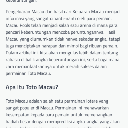
keberuntungan.
Pengeluaran Macau dan hasil dari Keluaran Macau menjadi
informasi yang sangat dinanti-nanti oleh para pemain.
Macau Pools telah menjadi salah satu arena di mana para
pencari keberuntungan mencoba peruntungannya. Hasil
Macau yang diumumkan tidak hanya sekadar angka, tetapi
juga menciptakan harapan dan mimpi bagi ribuan pemain.
Dalam artikel ini, kita akan mengulas lebih dalam tentang
rahasia di balik angka keberuntungan ini, serta bagaimana
cara memanfaatkannya untuk meraih sukses dalam
permainan Toto Macau.
Apa Itu Toto Macau?
Toto Macau adalah salah satu permainan lotere yang
sangat populer di Macau. Permainan ini menawarkan
kesempatan kepada para pemain untuk memenangkan
hadiah besar dengan memprediksi angka-angka yang akan