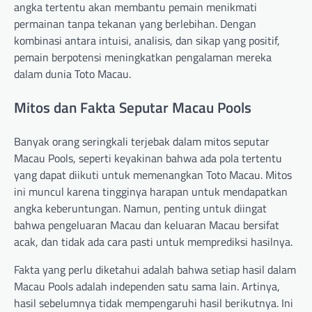
angka tertentu akan membantu pemain menikmati
permainan tanpa tekanan yang berlebihan. Dengan
kombinasi antara intuisi, analisis, dan sikap yang positif,
pemain berpotensi meningkatkan pengalaman mereka
dalam dunia Toto Macau.
Mitos dan Fakta Seputar Macau Pools
Banyak orang seringkali terjebak dalam mitos seputar
Macau Pools, seperti keyakinan bahwa ada pola tertentu
yang dapat diikuti untuk memenangkan Toto Macau. Mitos
ini muncul karena tingginya harapan untuk mendapatkan
angka keberuntungan. Namun, penting untuk diingat
bahwa pengeluaran Macau dan keluaran Macau bersifat
acak, dan tidak ada cara pasti untuk memprediksi hasilnya.
Fakta yang perlu diketahui adalah bahwa setiap hasil dalam
Macau Pools adalah independen satu sama lain. Artinya,
hasil sebelumnya tidak mempengaruhi hasil berikutnya. Ini