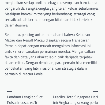
menjadikan setiap undian sebagai kesempatan baru tanpa
pengaruh dari angka-angka yang telah keluar sebelumnya.
Meskipun banyak mitos yang berkembang, strategi yang
terbaik adalah bermain dengan bijak dan tidak terjebak
dalam ilusinya.
Selain itu, penting untuk memahami bahwa Keluaran
Macau dan Result Macau disajikan secara transparan.
Pemain dapat dengan mudah mengakses informasi ini
untuk merencanakan permainan mereka. Mengandalkan
fakta dan data yang akurat lebih baik daripada terjebak
dalam mitos. Dengan demikian, para pemain bisa memiliki
pendekatan yang lebih rasional dan strategis dalam
bermain di Macau Pools.
P
⟵
⟶
o
Panduan Lengkap Slot
Prediksi Toto Singapore Hari
Pulsa: Indosat vs Tri
ini: Angka-angka yang perlu
s