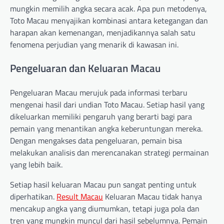
mungkin memilih angka secara acak. Apa pun metodenya,
Toto Macau menyajikan kombinasi antara ketegangan dan
harapan akan kemenangan, menjadikannya salah satu
fenomena perjudian yang menarik di kawasan ini.
Pengeluaran dan Keluaran Macau
Pengeluaran Macau merujuk pada informasi terbaru
mengenai hasil dari undian Toto Macau. Setiap hasil yang
dikeluarkan memiliki pengaruh yang berarti bagi para
pemain yang menantikan angka keberuntungan mereka.
Dengan mengakses data pengeluaran, pemain bisa
melakukan analisis dan merencanakan strategi permainan
yang lebih baik.
Setiap hasil keluaran Macau pun sangat penting untuk
diperhatikan.
Result Macau
Keluaran Macau tidak hanya
mencakup angka yang diumumkan, tetapi juga pola dan
tren yang mungkin muncul dari hasil sebelumnya. Pemain