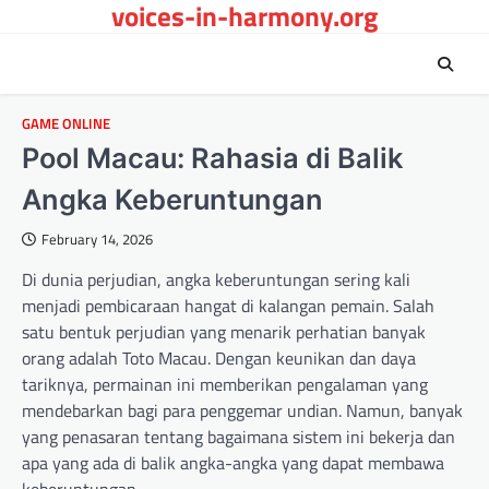
voices-in-harmony.org
Skip
to
content
GAME ONLINE
Pool Macau: Rahasia di Balik
Angka Keberuntungan
February 14, 2026
Di dunia perjudian, angka keberuntungan sering kali
menjadi pembicaraan hangat di kalangan pemain. Salah
satu bentuk perjudian yang menarik perhatian banyak
orang adalah Toto Macau. Dengan keunikan dan daya
tariknya, permainan ini memberikan pengalaman yang
mendebarkan bagi para penggemar undian. Namun, banyak
yang penasaran tentang bagaimana sistem ini bekerja dan
apa yang ada di balik angka-angka yang dapat membawa