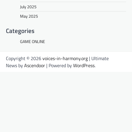
July 2025
May 2025
Categories
GAME ONLINE
Copyright © 2026
voices-in-harmony.org
| Ultimate
News by
Ascendoor
| Powered by
WordPress
.