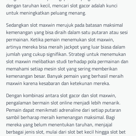
dengan taruhan kecil, mencari slot gacor adalah kunci
untuk meningkatkan peluang menang.
Sedangkan slot maxwin merujuk pada batasan maksimal
kemenangan yang bisa diraih dalam satu putaran atau sesi
permainan. Ketika pemain menemukan slot maxwin,
artinya mereka bisa meraih jackpot yang luar biasa dalam
jumlah yang cukup signifikan. Strategi untuk menemukan
slot maxwin melibatkan studi terhadap pola permainan dan
memahami setiap mesin slot yang sering memberikan
kemenangan besar. Banyak pemain yang berhasil meraih
maxwin karena kesabaran dan ketekunan mereka.
Dengan kombinasi antara slot gacor dan slot maxwin,
pengalaman bermain slot online menjadi lebih menarik.
Pemain dapat menikmati adrenaline dari setiap putaran
sambil berharap meraih kemenangan maksimal. Bagi
mereka yang belum menentukan taruhan, menjajal
berbagai jenis slot, mulai dari slot bet kecil hingga slot bet