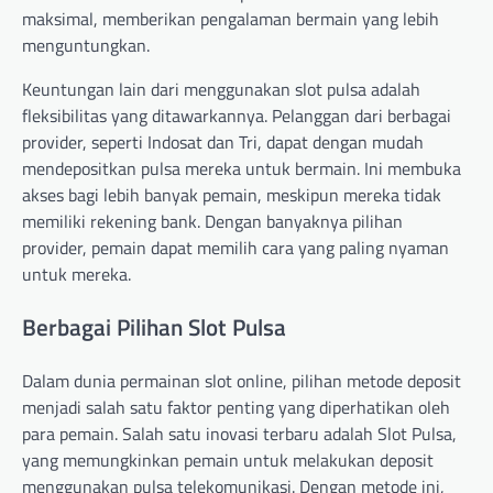
maksimal, memberikan pengalaman bermain yang lebih
menguntungkan.
Keuntungan lain dari menggunakan slot pulsa adalah
fleksibilitas yang ditawarkannya. Pelanggan dari berbagai
provider, seperti Indosat dan Tri, dapat dengan mudah
mendepositkan pulsa mereka untuk bermain. Ini membuka
akses bagi lebih banyak pemain, meskipun mereka tidak
memiliki rekening bank. Dengan banyaknya pilihan
provider, pemain dapat memilih cara yang paling nyaman
untuk mereka.
Berbagai Pilihan Slot Pulsa
Dalam dunia permainan slot online, pilihan metode deposit
menjadi salah satu faktor penting yang diperhatikan oleh
para pemain. Salah satu inovasi terbaru adalah Slot Pulsa,
yang memungkinkan pemain untuk melakukan deposit
menggunakan pulsa telekomunikasi. Dengan metode ini,