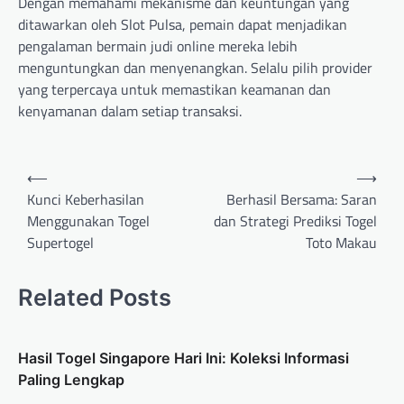
Dengan memahami mekanisme dan keuntungan yang
ditawarkan oleh Slot Pulsa, pemain dapat menjadikan
pengalaman bermain judi online mereka lebih
menguntungkan dan menyenangkan. Selalu pilih provider
yang terpercaya untuk memastikan keamanan dan
kenyamanan dalam setiap transaksi.
P
⟵
⟶
o
Kunci Keberhasilan
Berhasil Bersama: Saran
Menggunakan Togel
dan Strategi Prediksi Togel
s
Supertogel
Toto Makau
t
n
Related Posts
a
v
Hasil Togel Singapore Hari Ini: Koleksi Informasi
i
Paling Lengkap
g