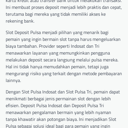
kartu kredit atau transfer bank untuk melakukan transaksi.
Ini membuat proses deposit menjadi lebih praktis dan cepat,
terutama bagi mereka yang tidak memiliki akses ke
rekening bank.
Slot Deposit Pulsa menjadi pilihan yang menarik bagi
pemain yang ingin bermain slot tanpa harus mengeluarkan
biaya tambahan. Provider seperti Indosat dan Tri
menawarkan layanan yang memungkinkan pengguna
melakukan deposit secara langsung melalui pulsa mereka.
Hal ini tidak hanya memudahkan pemain, tetapi juga
mengurangi risiko yang terkait dengan metode pembayaran
lainnya.
Dengan Slot Pulsa Indosat dan Slot Pulsa Tri, pemain dapat
menikmati berbagai jenis permainan slot dengan lebih
efisien. Deposit Pulsa Indosat dan Deposit Pulsa Tri
menawarkan pengalaman bermain yang lebih nyaman
tanpa khawatir akan potongan biaya. Ini menjadikan Slot
Pulsa sebagai solusi ideal bagi para pemain yang ingin