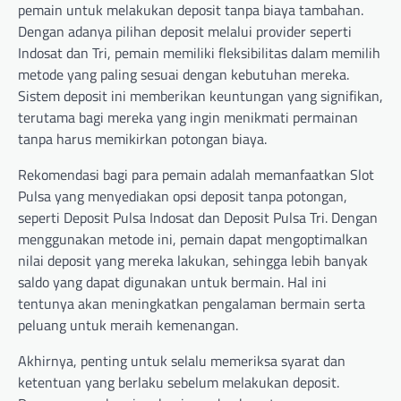
pemain untuk melakukan deposit tanpa biaya tambahan.
Dengan adanya pilihan deposit melalui provider seperti
Indosat dan Tri, pemain memiliki fleksibilitas dalam memilih
metode yang paling sesuai dengan kebutuhan mereka.
Sistem deposit ini memberikan keuntungan yang signifikan,
terutama bagi mereka yang ingin menikmati permainan
tanpa harus memikirkan potongan biaya.
Rekomendasi bagi para pemain adalah memanfaatkan Slot
Pulsa yang menyediakan opsi deposit tanpa potongan,
seperti Deposit Pulsa Indosat dan Deposit Pulsa Tri. Dengan
menggunakan metode ini, pemain dapat mengoptimalkan
nilai deposit yang mereka lakukan, sehingga lebih banyak
saldo yang dapat digunakan untuk bermain. Hal ini
tentunya akan meningkatkan pengalaman bermain serta
peluang untuk meraih kemenangan.
Akhirnya, penting untuk selalu memeriksa syarat dan
ketentuan yang berlaku sebelum melakukan deposit.