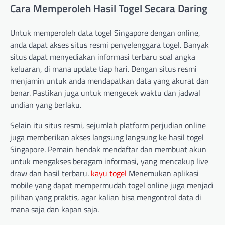
Cara Memperoleh Hasil Togel Secara Daring
Untuk memperoleh data togel Singapore dengan online,
anda dapat akses situs resmi penyelenggara togel. Banyak
situs dapat menyediakan informasi terbaru soal angka
keluaran, di mana update tiap hari. Dengan situs resmi
menjamin untuk anda mendapatkan data yang akurat dan
benar. Pastikan juga untuk mengecek waktu dan jadwal
undian yang berlaku.
Selain itu situs resmi, sejumlah platform perjudian online
juga memberikan akses langsung langsung ke hasil togel
Singapore. Pemain hendak mendaftar dan membuat akun
untuk mengakses beragam informasi, yang mencakup live
draw dan hasil terbaru.
kayu togel
Menemukan aplikasi
mobile yang dapat mempermudah togel online juga menjadi
pilihan yang praktis, agar kalian bisa mengontrol data di
mana saja dan kapan saja.