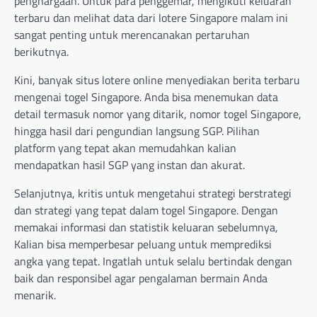
penghargaan. Untuk para penggemar, mengikuti keluaran
terbaru dan melihat data dari lotere Singapore malam ini
sangat penting untuk merencanakan pertaruhan
berikutnya.
Kini, banyak situs lotere online menyediakan berita terbaru
mengenai togel Singapore. Anda bisa menemukan data
detail termasuk nomor yang ditarik, nomor togel Singapore,
hingga hasil dari pengundian langsung SGP. Pilihan
platform yang tepat akan memudahkan kalian
mendapatkan hasil SGP yang instan dan akurat.
Selanjutnya, kritis untuk mengetahui strategi berstrategi
dan strategi yang tepat dalam togel Singapore. Dengan
memakai informasi dan statistik keluaran sebelumnya,
Kalian bisa memperbesar peluang untuk memprediksi
angka yang tepat. Ingatlah untuk selalu bertindak dengan
baik dan responsibel agar pengalaman bermain Anda
menarik.