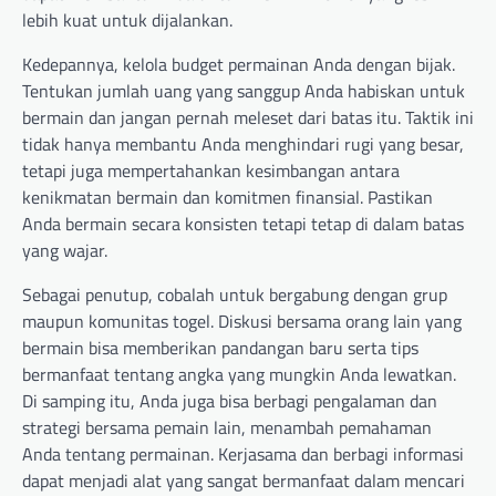
lebih kuat untuk dijalankan.
Kedepannya, kelola budget permainan Anda dengan bijak.
Tentukan jumlah uang yang sanggup Anda habiskan untuk
bermain dan jangan pernah meleset dari batas itu. Taktik ini
tidak hanya membantu Anda menghindari rugi yang besar,
tetapi juga mempertahankan kesimbangan antara
kenikmatan bermain dan komitmen finansial. Pastikan
Anda bermain secara konsisten tetapi tetap di dalam batas
yang wajar.
Sebagai penutup, cobalah untuk bergabung dengan grup
maupun komunitas togel. Diskusi bersama orang lain yang
bermain bisa memberikan pandangan baru serta tips
bermanfaat tentang angka yang mungkin Anda lewatkan.
Di samping itu, Anda juga bisa berbagi pengalaman dan
strategi bersama pemain lain, menambah pemahaman
Anda tentang permainan. Kerjasama dan berbagi informasi
dapat menjadi alat yang sangat bermanfaat dalam mencari