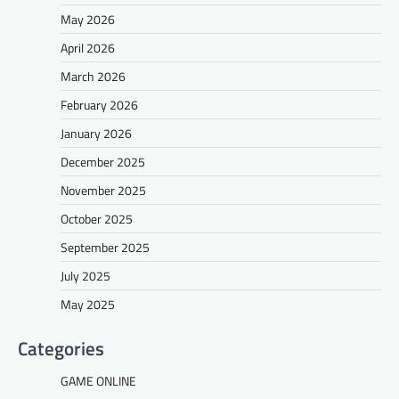
May 2026
April 2026
March 2026
February 2026
January 2026
December 2025
November 2025
October 2025
September 2025
July 2025
May 2025
Categories
GAME ONLINE