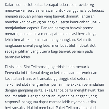
Dalam dunia slot pulsa, terdapat beberapa provider yg
menawarkan servis menawan untuk pengguna. Slot Indosat
menjadi sebuah pilihan yang banyak diminati lantaran
memberikan paket yg terjangkau serta kemudahan untuk
menjalankan deposit. Dengan beragam banyak promo
menarik, pemain bisa mendapatkan sensasi bermain yg
lebih hemat ekonomis dan menyenangkan. Selain itu,
jangkauan sinyal yang lebar membuat Slot Indosat slot
sebagai pilihan yang utama bagi banyak pemain pada
beraneka lokasi.
Di sisi lain, Slot Telkomsel juga tidak kalah menarik.
Penyedia ini terkenal dengan ketersediaan network dan
kecepatan transfer transaksi yg tinggi. Slot setoran
Telkomsel slot mengizinkan pemain melakukan pemindahan
dengan gampang serta lekas, tanpa perlu mengkhawatirkan
soal masalah. Dengan bantuan layanan pelanggan yang
responsif, pengguna dapat merasa lebih nyaman ketika
bertransaksi. Hal ini membuat Paket Telkomsel menjadi