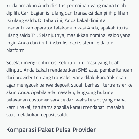
ke dalam akun Anda di situs permainan yang mana telah
dipilih. Cari bagian isi ulang dan transaksi dan pilih pilihan
isi ulang saldo. Di tahap ini, Anda bakal diminta
menentukan operator telekomunikasi Anda, apakah itu isi
ulang saldo Tri. Selanjutnya, masukkan nominal saldo yang
ingin Anda dan ikuti instruksi dari sistem ke dalam
platform.
Setelah mengkonfirmasi seluruh informasi yang telah
diinput, Anda bakal mendapatkan SMS atau pemberitahuan
dari provider tentang transaksi yang dilakukan. Yakinkan
agar mengecek bahwa deposit sudah berhasil tertransfer ke
akun Anda. Apabila ada masalah, langsung hubungi
pelayanan customer service dari website slot yang mana
kamu pakai, terutama apabila kamu mendapati masalah
saat melakukan deposit saldo.
Komparasi Paket Pulsa Provider