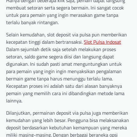
Hanya dengan beberapa klik saja, pemain dapat langsung
membuat setoran serta segera bermain. Ini sangat cocok
untuk para pemain yang ingin merasakan game tanpa
terlalu banyak rintangan.
Selain kemudahan, slot deposit via pulsa pun memberikan
kecepatan tinggi dalam bertransaksi.
Slot Pulsa Indosat
Dalam sejumlah detik saja setelah melakukan proses
setoran, saldo game segera diisi dan langsung dapat
digunakan. Ini sudah pasti amat menguntungkan untuk
para pemain yang ingin ingin menyaksikan pengalaman
bermain game tanpa harus menunggu terlalu lama.
Kecepatan proses ini adalah satu dari alasan banyaknya
pemain yang memilih cara ini dibandingkan metode lama
lainnya.
Dilanjutkan, permainan deposit via pulsa juga memberikan
kemudahan yang lebih besar. Pengguna bisa melaksanakan
deposit berdasarkan kebutuhan kemampuan yang mereka
miliki masing-masing. Dengan berbagai beraneka opsi