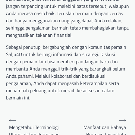
jangan terpancing untuk melebihi batas tersebut, walaupun
Anda merasa nasib baik. Teruslah bermain dengan cerdas
dan hanya menggunakan uang yang dapat Anda relakan,
sehingga pengalaman bermain tetap membahagiakan tanpa
menghasilkan tekanan finansial.
Sebagai penutup, bergabunglah dengan komunitas pemain
Salju4D untuk berbagi informasi dan strategi. Diskusi
dengan pemain lain bisa memberi pandangan baru dan
membantu Anda menggali trik-trik yang barangkali belum
Anda pahami. Melalui kolaborasi dan berdisukusi
pengalaman, Anda dapat mengasah keterampilan serta
menambah peluang untuk meraih kesuksesan dalam
bermain ini.
P
⟵
⟶
o
Mengetahui Terminologi
Manfaat dan Bahaya
Utama dalam Permainan
Bermain Jeniustoto