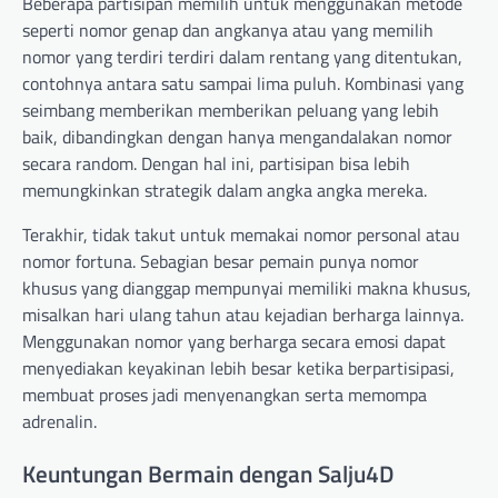
Beberapa partisipan memilih untuk menggunakan metode
seperti nomor genap dan angkanya atau yang memilih
nomor yang terdiri terdiri dalam rentang yang ditentukan,
contohnya antara satu sampai lima puluh. Kombinasi yang
seimbang memberikan memberikan peluang yang lebih
baik, dibandingkan dengan hanya mengandalakan nomor
secara random. Dengan hal ini, partisipan bisa lebih
memungkinkan strategik dalam angka angka mereka.
Terakhir, tidak takut untuk memakai nomor personal atau
nomor fortuna. Sebagian besar pemain punya nomor
khusus yang dianggap mempunyai memiliki makna khusus,
misalkan hari ulang tahun atau kejadian berharga lainnya.
Menggunakan nomor yang berharga secara emosi dapat
menyediakan keyakinan lebih besar ketika berpartisipasi,
membuat proses jadi menyenangkan serta memompa
adrenalin.
Keuntungan Bermain dengan Salju4D