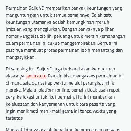
Permainan Salju4D memberikan banyak keuntungan yang
menguntungkan untuk semua pemainnya. Salah satu
keuntungan utamanya adalah kemungkinan meraih
imbalan yang menggiurkan. Dengan banyaknya pilihan
nomor yang bisa dipilih, peluang untuk meraih kemenangan
dalam permainan ini cukup menggembirakan. Semua ini
pastinya membuat proses permainan lebih menantang dan
mengasyikkan.
Di samping itu, Salju4D juga terkenal akan kemudahan
aksesnya.
jeniustoto
Pemain bisa mengakses permainan ini
di mana saja dan setiap waktu melalui perangkat milik
mereka. Melalui platform online, pemain tidak usah repot
pergi ke lokasi untuk ikut bermain. Hal ini memberikan
keleluasaan dan kenyamanan untuk para peserta yang
ingin menikmati menikmati game ini tanpa waktu yang
terbatas.
Manfaat lainnya adalah kehadiran kelompok pemain yang