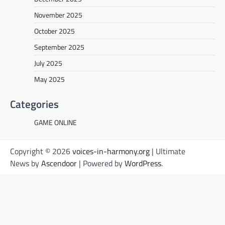
November 2025
October 2025
September 2025
July 2025
May 2025
Categories
GAME ONLINE
Copyright © 2026
voices-in-harmony.org
| Ultimate
News by
Ascendoor
| Powered by
WordPress
.