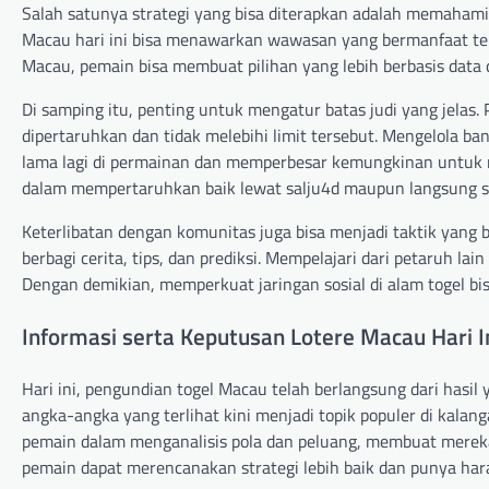
Salah satunya strategi yang bisa diterapkan adalah memahami
Macau hari ini bisa menawarkan wawasan yang bermanfaat t
Macau, pemain bisa membuat pilihan yang lebih berbasis data
Di samping itu, penting untuk mengatur batas judi yang jela
dipertaruhkan dan tidak melebihi limit tersebut. Mengelola b
lama lagi di permainan dan memperbesar kemungkinan untuk m
dalam mempertaruhkan baik lewat salju4d maupun langsung sa
Keterlibatan dengan komunitas juga bisa menjadi taktik yang 
berbagi cerita, tips, dan prediksi. Mempelajari dari petaruh l
Dengan demikian, memperkuat jaringan sosial di alam togel b
Informasi serta Keputusan Lotere Macau Hari I
Hari ini, pengundian togel Macau telah berlangsung dari has
angka-angka yang terlihat kini menjadi topik populer di kalan
pemain dalam menganalisis pola dan peluang, membuat mereka
pemain dapat merencanakan strategi lebih baik dan punya har