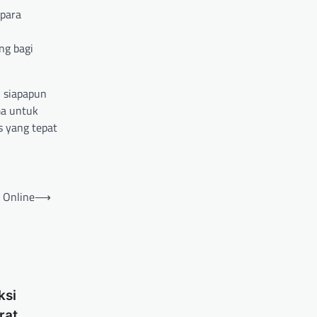
 para
n
ng bagi
 siapapun
ma untuk
s yang tepat
 Online
⟶
ksi
rat