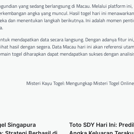
ngundian yang sedang berlangsung di Macau. Melalui platform ini,
rkembangan angka yang muncul. Hasil togel hari ini menawarka
eka dan menentukan langkah berikutnya. Ini adalah momen penti
a.
uk mendapatkan data secara langsung. Dengan adanya fitur ini,
hat hasil dengan segera. Data Macau hari ini akan referensi uta
main togel diharapkan dapat mendapatkan sukses dengan analisi
Misteri Kayu Togel: Mengungkap Misteri Togel Online
el Singapura
Toto SDY Hari Ini: Predi
: Strategi Berhasil di
Angka Keluaran Teraku