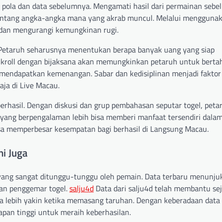
 pola dan data sebelumnya. Mengamati hasil dari permainan sebe
entang angka-angka mana yang akrab muncul. Melalui menggunak
 dan mengurangi kemungkinan rugi.
s. Petaruh seharusnya menentukan berapa banyak uang yang siap
ankroll dengan bijaksana akan memungkinkan petaruh untuk berta
endapatkan kemenangan. Sabar dan kedisiplinan menjadi faktor
ja di Live Macau.
berhasil. Dengan diskusi dan grup pembahasan seputar togel, peta
ain yang berpengalaman lebih bisa memberi manfaat tersendiri dala
isa memperbesar kesempatan bagi berhasil di Langsung Macau.
ni Juga
il yang sangat ditunggu-tunggu oleh pemain. Data terbaru menunj
gan penggemar togel.
salju4d
Data dari salju4d telah membantu se
 lebih yakin ketika memasang taruhan. Dengan keberadaan data 
apan tinggi untuk meraih keberhasilan.