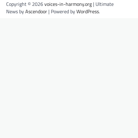
Copyright © 2026
voices-in-harmony.org
| Ultimate
News by
Ascendoor
| Powered by
WordPress
.