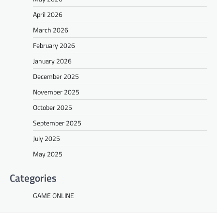
April 2026
March 2026
February 2026
January 2026
December 2025
November 2025
October 2025
September 2025
July 2025
May 2025
Categories
GAME ONLINE