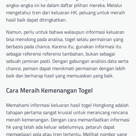
angka-angka ini ke dalam daftar pilihan mereka. Melalui
mengetahui tren dari keluaran HK, peluang untuk meraih
hasil baik dapat ditingkatkan.
Namun, perlu untuk bahwa walaupun informasi keluaran
bisa menolong pada analisa, togel selalu permainan yang
berbasis pada chance. Karena itu, gunakan informasi itu
sebagai referensi referensi tambahan, bukan sebagai
sebuah jaminan pasti. Dengan gabungan analisis data serta
chance, pemain dapat menikmati permainan dengan lebih
baik dan berharap hasil yang memuaskan yang baik.
Cara Meraih Kemenangan Togel
Memahami informasi keluaran hasil togel Hongkong adalah
tahapan pertama sangat krusial untuk merancang rencana
meraih kemenangan. Dengan cara memanfaatkan informasi
hk yang telah ada keluar sebelumnya, petaruh dapat
mempelajari pola atau tren tertentu. Melihat nombor yang