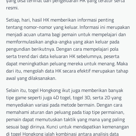
yang bisa terlihat dari pengeluaran HK yang teratur serta
resmi.
Setiap, hari, hasil HK memberikan informasi penting
tentang nomor-nomor yang keluar. Informasi ini merupakan
menjadi acuan utama bagi pemain untuk mempelajari dan
memformulasikan angka-angka yang akan keluar pada
pengundian berikutnya. Dengan cara mempelajari pola
serta trend dari data keluaran HK sebelumnya, peserta
dapat meningkatkan peluang mereka untuk menang. Maka
dari itu, mengolah data HK secara efektif merupakan tahap
awal yang dilaksanakan.
Selain itu, togel Hongkong ikut juga memberikan banyak
tipe game seperti juga 4D togel, togel 3D, serta 2D yang
menyediakan variasi pada metode bermain. Dengan cara
memahami aturan dan peluang pada tiap tipe permainan,
pemain dapat memutuskan taktik yang mana yang paling
sesuai bagi dirinya. Kunci untuk mendapatkan kemenangan
di togel Hongkong ialah kombinasi antara analisis data