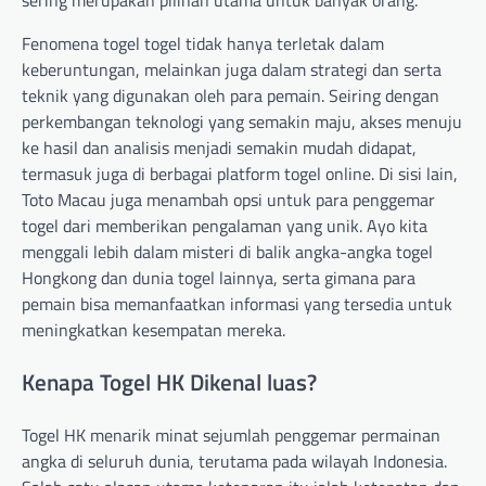
sering merupakan pilihan utama untuk banyak orang.
Fenomena togel togel tidak hanya terletak dalam
keberuntungan, melainkan juga dalam strategi dan serta
teknik yang digunakan oleh para pemain. Seiring dengan
perkembangan teknologi yang semakin maju, akses menuju
ke hasil dan analisis menjadi semakin mudah didapat,
termasuk juga di berbagai platform togel online. Di sisi lain,
Toto Macau juga menambah opsi untuk para penggemar
togel dari memberikan pengalaman yang unik. Ayo kita
menggali lebih dalam misteri di balik angka-angka togel
Hongkong dan dunia togel lainnya, serta gimana para
pemain bisa memanfaatkan informasi yang tersedia untuk
meningkatkan kesempatan mereka.
Kenapa Togel HK Dikenal luas?
Togel HK menarik minat sejumlah penggemar permainan
angka di seluruh dunia, terutama pada wilayah Indonesia.