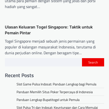
utama para pemain dengan sistem yang jelas dan porsi
hadiah yang sangat…
Ulasan Keluaran Togel Singapore: Taktik untuk
Pemain Pintar
Togel Singapore menjadi sebuah jenis permainan yang
populer di kalangan masyarakat Indonesia, terutama di
dunia perjudian online. Dengan beragam tipe…
Search
Recent Posts
Slot Game Pulsa Indosat: Panduan Lengkap bagi Pemula
Panduan Memilih Situs Poker Terpercaya di Indonesia
Panduan Lengkap Bupatitogel untuk Pemula
Slot Pulsa Tri dan Indosat: Keuntungan dan Cara Memulai