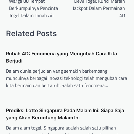
o
Warga 88 Tempat
Dewi Togel: Kunci Meraih
Berkumpulnya Pencinta
Jackpot Dalam Permainan
s
Togel Dalam Tanah Air
4D
t
n
Related Posts
a
v
Rubah 4D: Fenomena yang Mengubah Cara Kita
i
Berjudi
g
Dalam dunia perjudian yang semakin berkembang,
a
munculnya berbagai inovasi teknologi telah mengubah cara
t
kita bermain dan bertaruh. Salah satu fenomena…
i
o
n
Prediksi Lotto Singapura Pada Malam Ini: Siapa Saja
yang Akan Beruntung Malam Ini
Dalam alam togel, Singapura adalah salah satu pilihan