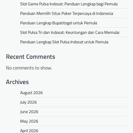
Slot Game Pulsa Indosat: Panduan Lengkap bagi Pemula
Panduan Memilih Situs Poker Terpercaya di Indonesia
Panduan Lengkap Bupatitogel untuk Pemula
Slot Pulsa Tri dan Indosat: Keuntungan dan Cara Memulai
Panduan Lengkap Slot Pulsa Indosat untuk Pemula
Recent Comments
No comments to show.
Archives
August 2026
July 2026
June 2026
May 2026
April 2026