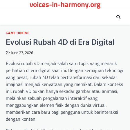
voices-in-harmony.org
Skip
to
content
GAME ONLINE
Evolusi Rubah 4D di Era Digital
June 27, 2026
Evolusi rubah 4D menjadi salah satu topik yang menarik
perhatian di era digital saat ini. Dengan kemajuan teknologi
yang pesat, rubah 4D telah bertransformasi dari sekadar
imajinasi menjadi kenyataan yang memikat. Dalam konteks
ini, rubah 4D bukan hanya sekadar gambar atau animasi,
melainkan sebuah pengalaman interaktif yang
menggabungkan elemen fisik dengan dunia virtual,
memberikan cara baru bagi pengguna untuk berinteraksi
dengan konten.