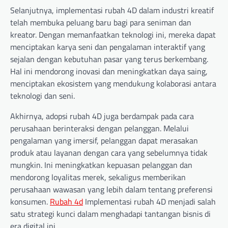
Selanjutnya, implementasi rubah 4D dalam industri kreatif
telah membuka peluang baru bagi para seniman dan
kreator. Dengan memanfaatkan teknologi ini, mereka dapat
menciptakan karya seni dan pengalaman interaktif yang
sejalan dengan kebutuhan pasar yang terus berkembang.
Hal ini mendorong inovasi dan meningkatkan daya saing,
menciptakan ekosistem yang mendukung kolaborasi antara
teknologi dan seni.
Akhirnya, adopsi rubah 4D juga berdampak pada cara
perusahaan berinteraksi dengan pelanggan. Melalui
pengalaman yang imersif, pelanggan dapat merasakan
produk atau layanan dengan cara yang sebelumnya tidak
mungkin. Ini meningkatkan kepuasan pelanggan dan
mendorong loyalitas merek, sekaligus memberikan
perusahaan wawasan yang lebih dalam tentang preferensi
konsumen.
Rubah 4d
Implementasi rubah 4D menjadi salah
satu strategi kunci dalam menghadapi tantangan bisnis di
era digital ini.