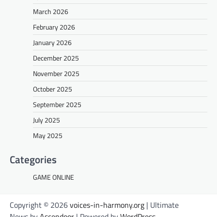
March 2026
February 2026
January 2026
December 2025
November 2025
October 2025
September 2025
July 2025
May 2025
Categories
GAME ONLINE
Copyright © 2026
voices-in-harmony.org
| Ultimate
News by
Ascendoor
| Powered by
WordPress
.