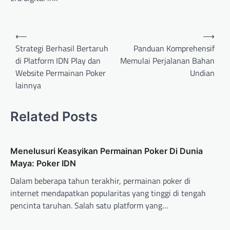
P
⟵
⟶
o
Strategi Berhasil Bertaruh
Panduan Komprehensif
di Platform IDN Play dan
Memulai Perjalanan Bahan
s
Website Permainan Poker
Undian
t
lainnya
n
a
Related Posts
v
i
Menelusuri Keasyikan Permainan Poker Di Dunia
g
Maya: Poker IDN
a
Dalam beberapa tahun terakhir, permainan poker di
t
internet mendapatkan popularitas yang tinggi di tengah
i
pencinta taruhan. Salah satu platform yang…
o