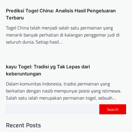
n
Prediksi Togel China: Analisis Hasil Pengeluaran
Terbaru
Togel China telah menjadi salah satu permainan yang
menarik banyak perhatian di kalangan penggemar judi di
seluruh dunia. Setiap hasil…
kayu Togel: Tradisi yg Tak Lepas dari
keberuntungan
Dalam komunitas Indonesia, tradisi permainan yang
berkaitan dengan nasib mempunyai posisi yang istimewa.
Salah satu ialah merupakan permainan togel, sebuah…
Search
Recent Posts