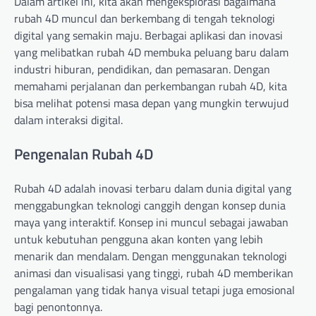
Dalam artikel ini, kita akan mengeksplorasi bagaimana
rubah 4D muncul dan berkembang di tengah teknologi
digital yang semakin maju. Berbagai aplikasi dan inovasi
yang melibatkan rubah 4D membuka peluang baru dalam
industri hiburan, pendidikan, dan pemasaran. Dengan
memahami perjalanan dan perkembangan rubah 4D, kita
bisa melihat potensi masa depan yang mungkin terwujud
dalam interaksi digital.
Pengenalan Rubah 4D
Rubah 4D adalah inovasi terbaru dalam dunia digital yang
menggabungkan teknologi canggih dengan konsep dunia
maya yang interaktif. Konsep ini muncul sebagai jawaban
untuk kebutuhan pengguna akan konten yang lebih
menarik dan mendalam. Dengan menggunakan teknologi
animasi dan visualisasi yang tinggi, rubah 4D memberikan
pengalaman yang tidak hanya visual tetapi juga emosional
bagi penontonnya.