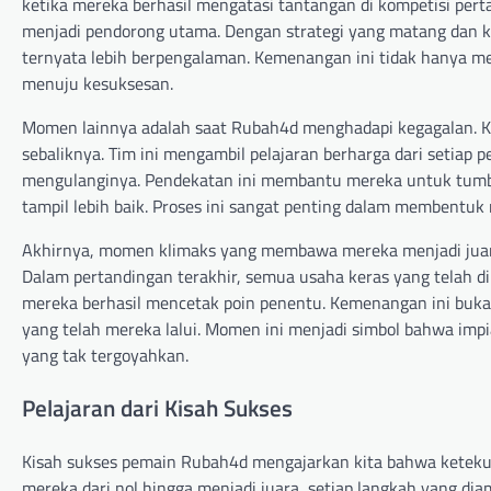
ketika mereka berhasil mengatasi tantangan di kompetisi pe
menjadi pendorong utama. Dengan strategi yang matang dan 
ternyata lebih berpengalaman. Kemenangan ini tidak hanya me
menuju kesuksesan.
Momen lainnya adalah saat Rubah4d menghadapi kegagalan. K
sebaliknya. Tim ini mengambil pelajaran berharga dari setiap
mengulanginya. Pendekatan ini membantu mereka untuk tumbu
tampil lebih baik. Proses ini sangat penting dalam membentuk m
Akhirnya, momen klimaks yang membawa mereka menjadi juara 
Dalam pertandingan terakhir, semua usaha keras yang telah d
mereka berhasil mencetak poin penentu. Kemenangan ini bukan
yang telah mereka lalui. Momen ini menjadi simbol bahwa impi
yang tak tergoyahkan.
Pelajaran dari Kisah Sukses
Kisah sukses pemain Rubah4d mengajarkan kita bahwa ketekun
mereka dari nol hingga menjadi juara, setiap langkah yang d