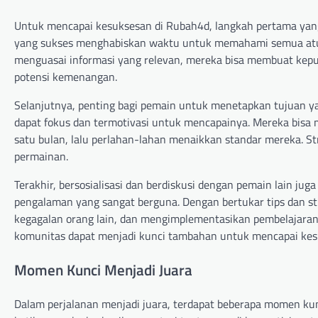
Untuk mencapai kesuksesan di Rubah4d, langkah pertama ya
yang sukses menghabiskan waktu untuk memahami semua atura
menguasai informasi yang relevan, mereka bisa membuat kepu
potensi kemenangan.
Selanjutnya, penting bagi pemain untuk menetapkan tujuan yan
dapat fokus dan termotivasi untuk mencapainya. Mereka bisa 
satu bulan, lalu perlahan-lahan menaikkan standar mereka. S
permainan.
Terakhir, bersosialisasi dan berdiskusi dengan pemain lain ju
pengalaman yang sangat berguna. Dengan bertukar tips dan str
kegagalan orang lain, dan mengimplementasikan pembelajaran 
komunitas dapat menjadi kunci tambahan untuk mencapai kes
Momen Kunci Menjadi Juara
Dalam perjalanan menjadi juara, terdapat beberapa momen ku