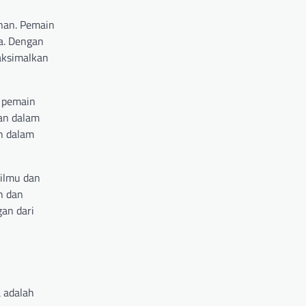
nan. Pemain
a. Dengan
aksimalkan
, pemain
gan dalam
n dalam
 ilmu dan
n dan
an dari
 adalah