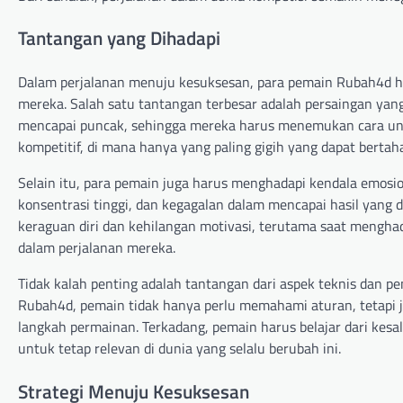
Tantangan yang Dihadapi
Dalam perjalanan menuju kesuksesan, para pemain Rubah4d h
mereka. Salah satu tantangan terbesar adalah persaingan yang
mencapai puncak, sehingga mereka harus menemukan cara untuk
kompetitif, di mana hanya yang paling gigih yang dapat bertah
Selain itu, para pemain juga harus menghadapi kendala emosi
konsentrasi tinggi, dan kegagalan dalam mencapai hasil yang
keraguan diri dan kehilangan motivasi, terutama saat mengha
dalam perjalanan mereka.
Tidak kalah penting adalah tantangan dari aspek teknis dan p
Rubah4d, pemain tidak hanya perlu memahami aturan, tetapi 
langkah permainan. Terkadang, pemain harus belajar dari kes
untuk tetap relevan di dunia yang selalu berubah ini.
Strategi Menuju Kesuksesan