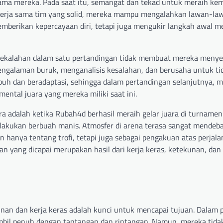
rtama mereka. Pada saat itu, semangat dan tekad untuk meraih k
kerja sama tim yang solid, mereka mampu mengalahkan lawan-la
mberikan kepercayaan diri, tetapi juga mengukir langkah awal m
ekalahan dalam satu pertandingan tidak membuat mereka menyer
 pengalaman buruk, menganalisis kesalahan, dan berusaha untuk ti
h dan beradaptasi, sehingga dalam pertandingan selanjutnya, m
ental juara yang mereka miliki saat ini.
adalah ketika Rubah4d berhasil meraih gelar juara di turnamen 
ilakukan berbuah manis. Atmosfer di arena terasa sangat mendeb
 hanya tentang trofi, tetapi juga sebagai pengakuan atas perjal
an yang dicapai merupakan hasil dari kerja keras, ketekunan, da
an dan kerja keras adalah kunci untuk mencapai tujuan. Dalam 
iambil penuh dengan tantangan dan rintangan. Namun, mereka tid