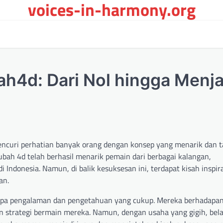
voices-in-harmony.org
h4d: Dari Nol hingga Menja
encuri perhatian banyak orang dengan konsep yang menarik dan 
bah 4d telah berhasil menarik pemain dari berbagai kalangan,
 Indonesia. Namun, di balik kesuksesan ini, terdapat kisah inspira
an.
pa pengalaman dan pengetahuan yang cukup. Mereka berhadapa
 strategi bermain mereka. Namun, dengan usaha yang gigih, belaj