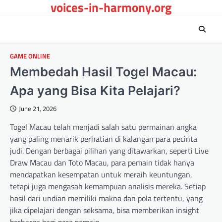
voices-in-harmony.org
Skip
to
content
GAME ONLINE
Membedah Hasil Togel Macau:
Apa yang Bisa Kita Pelajari?
June 21, 2026
Togel Macau telah menjadi salah satu permainan angka
yang paling menarik perhatian di kalangan para pecinta
judi. Dengan berbagai pilihan yang ditawarkan, seperti Live
Draw Macau dan Toto Macau, para pemain tidak hanya
mendapatkan kesempatan untuk meraih keuntungan,
tetapi juga mengasah kemampuan analisis mereka. Setiap
hasil dari undian memiliki makna dan pola tertentu, yang
jika dipelajari dengan seksama, bisa memberikan insight