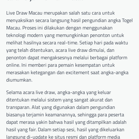
Live Draw Macau merupakan salah satu cara untuk
menyaksikan secara langsung hasil pengundian angka Togel
Macau. Proses ini dilakukan dengan menggunakan
teknologi modern yang memungkinkan penonton untuk
melihat hasilnya secara real-time. Setiap hari pada waktu
yang telah ditentukan, acara live draw dimulai, dan
penonton dapat mengaksesnya melalui berbagai platform
online. Ini memberi para pemain kesempatan untuk
merasakan ketegangan dan excitement saat angka-angka
diumumkan.
Selama acara live draw, angka-angka yang keluar
ditentukan melalui sistem yang sangat akurat dan
transparan. Alat yang digunakan dalam pengundian
biasanya terjamin keamanannya, sehingga para peserta
dapat merasa yakin bahwa hasil yang ditampilkan adalah
hasil yang fair. Dalam setiap sesi, hasil yang dikeluarkan
langsung di-update ke situs resmi dan platform media