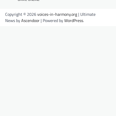
Copyright © 2026
voices-in-harmony.org
| Ultimate
News by
Ascendoor
| Powered by
WordPress
.