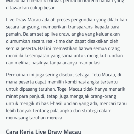
Macau dan menarik banyak perhatian karena hadiah yang
ditawarkan cukup besar.
Live Draw Macau adalah proses pengundian yang dilakukan
secara langsung, memberikan transparansi kepada para
pemain. Dalam setiap live draw, angka yang keluar akan
diumumkan secara real-time dan dapat disaksikan oleh
semua peserta. Hal ini memastikan bahwa semua orang
memiliki kesempatan yang sama untuk mengikuti undian
dan melihat hasilnya tanpa adanya manipulasi.
Permainan ini juga sering disebut sebagai Toto Macau, di
mana peserta dapat memilih kombinasi angka tertentu
untuk dipasang taruhan. Togel Macau tidak hanya menarik
minat para penjudi, tetapi juga mengajak orang-orang
untuk mengikuti hasil-hasil undian yang ada, mencari tahu
lebih banyak tentang pola angka dan strategi dalam
memasang taruhan mereka.
Cara Kerja Live Draw Macau