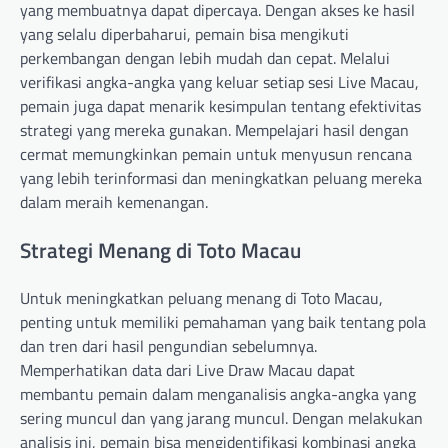
yang membuatnya dapat dipercaya. Dengan akses ke hasil
yang selalu diperbaharui, pemain bisa mengikuti
perkembangan dengan lebih mudah dan cepat. Melalui
verifikasi angka-angka yang keluar setiap sesi Live Macau,
pemain juga dapat menarik kesimpulan tentang efektivitas
strategi yang mereka gunakan. Mempelajari hasil dengan
cermat memungkinkan pemain untuk menyusun rencana
yang lebih terinformasi dan meningkatkan peluang mereka
dalam meraih kemenangan.
Strategi Menang di Toto Macau
Untuk meningkatkan peluang menang di Toto Macau,
penting untuk memiliki pemahaman yang baik tentang pola
dan tren dari hasil pengundian sebelumnya.
Memperhatikan data dari Live Draw Macau dapat
membantu pemain dalam menganalisis angka-angka yang
sering muncul dan yang jarang muncul. Dengan melakukan
analisis ini, pemain bisa mengidentifikasi kombinasi angka