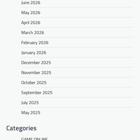
June 2026
May 2026
April 2026
March 2026
February 2026
January 2026
December 2025
November 2025
October 2025
September 2025
July 2025
May 2025
Categories
GAME ONLINE