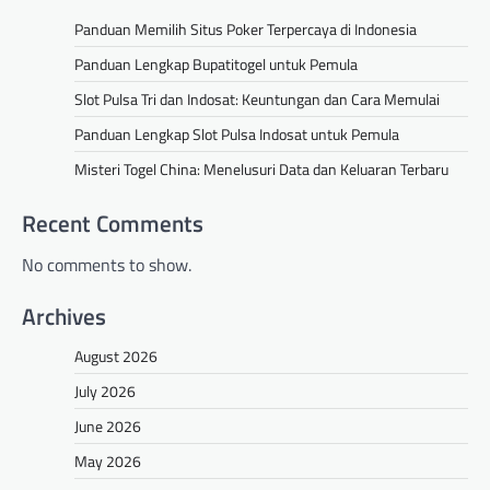
Panduan Memilih Situs Poker Terpercaya di Indonesia
Panduan Lengkap Bupatitogel untuk Pemula
Slot Pulsa Tri dan Indosat: Keuntungan dan Cara Memulai
Panduan Lengkap Slot Pulsa Indosat untuk Pemula
Misteri Togel China: Menelusuri Data dan Keluaran Terbaru
Recent Comments
No comments to show.
Archives
August 2026
July 2026
June 2026
May 2026