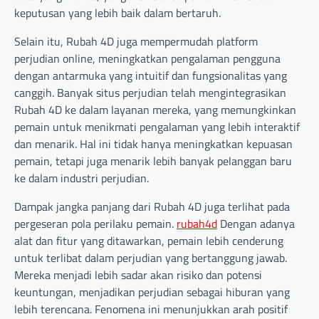
keputusan yang lebih baik dalam bertaruh.
Selain itu, Rubah 4D juga mempermudah platform
perjudian online, meningkatkan pengalaman pengguna
dengan antarmuka yang intuitif dan fungsionalitas yang
canggih. Banyak situs perjudian telah mengintegrasikan
Rubah 4D ke dalam layanan mereka, yang memungkinkan
pemain untuk menikmati pengalaman yang lebih interaktif
dan menarik. Hal ini tidak hanya meningkatkan kepuasan
pemain, tetapi juga menarik lebih banyak pelanggan baru
ke dalam industri perjudian.
Dampak jangka panjang dari Rubah 4D juga terlihat pada
pergeseran pola perilaku pemain.
rubah4d
Dengan adanya
alat dan fitur yang ditawarkan, pemain lebih cenderung
untuk terlibat dalam perjudian yang bertanggung jawab.
Mereka menjadi lebih sadar akan risiko dan potensi
keuntungan, menjadikan perjudian sebagai hiburan yang
lebih terencana. Fenomena ini menunjukkan arah positif