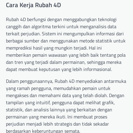
Cara Kerja Rubah 4D
Rubah 4D berfungsi dengan menggabungkan teknologi
canggih dan algoritma terkini untuk menganalisis data
terkait perjudian. Sistem ini mengumpulkan informasi dari
berbagai sumber dan menggunakan metode statistik untuk
memprediksi hasil yang mungkin terjadi. Hal ini
memberikan pemain wawasan yang lebih baik tentang pola
dan tren yang terjadi dalam permainan, sehingga mereka
dapat membuat keputusan yang lebih informasional.
Dalam penggunaannya, Rubah 4D menyediakan antarmuka
yang ramah pengguna, memudahkan pemain untuk
mengakses dan memahami data yang telah diolah. Dengan
tampilan yang intuitif, pengguna dapat melihat grafik,
statistik, dan analisis lainnya yang berkaitan dengan
permainan yang mereka ikuti. Ini membuat proses
perjudian menjadi lebih strategis dan tidak sekadar
berdasarkan keberuntungan semata.