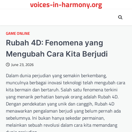
voices-in-harmony.org
Skip
to
content
GAME ONLINE
Rubah 4D: Fenomena yang
Mengubah Cara Kita Berjudi
June 23, 2026
Dalam dunia perjudian yang semakin berkembang,
munculnya berbagai inovasi teknologi telah mengubah cara
kita bermain dan bertaruh. Salah satu fenomena terkini
yang menarik perhatian banyak orang adalah Rubah 4D.
Dengan pendekatan yang unik dan canggih, Rubah 4D
menawarkan pengalaman berjudi yang belum pernah ada
sebelumnya. Ini bukan hanya sekedar permainan,
melainkan sebuah revolusi dalam cara kita memandang