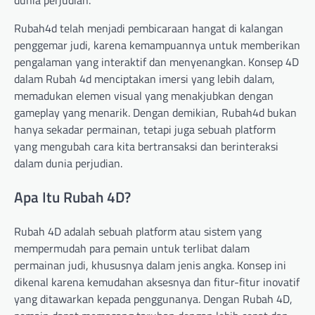
dunia perjudian.
Rubah4d telah menjadi pembicaraan hangat di kalangan
penggemar judi, karena kemampuannya untuk memberikan
pengalaman yang interaktif dan menyenangkan. Konsep 4D
dalam Rubah 4d menciptakan imersi yang lebih dalam,
memadukan elemen visual yang menakjubkan dengan
gameplay yang menarik. Dengan demikian, Rubah4d bukan
hanya sekadar permainan, tetapi juga sebuah platform
yang mengubah cara kita bertransaksi dan berinteraksi
dalam dunia perjudian.
Apa Itu Rubah 4D?
Rubah 4D adalah sebuah platform atau sistem yang
mempermudah para pemain untuk terlibat dalam
permainan judi, khususnya dalam jenis angka. Konsep ini
dikenal karena kemudahan aksesnya dan fitur-fitur inovatif
yang ditawarkan kepada penggunanya. Dengan Rubah 4D,