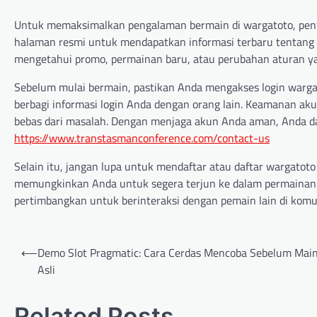
Untuk memaksimalkan pengalaman bermain di wargatoto, pen
halaman resmi untuk mendapatkan informasi terbaru tentang
mengetahui promo, permainan baru, atau perubahan aturan y
Sebelum mulai bermain, pastikan Anda mengakses login warga
berbagi informasi login Anda dengan orang lain. Keamanan a
bebas dari masalah. Dengan menjaga akun Anda aman, Anda da
https://www.transtasmanconference.com/contact-us
Selain itu, jangan lupa untuk mendaftar atau daftar wargato
memungkinkan Anda untuk segera terjun ke dalam permainan.
pertimbangkan untuk berinteraksi dengan pemain lain di komun
P
⟵
Demo Slot Pragmatic: Cara Cerdas Mencoba Sebelum Mai
o
Asli
s
t
Related Posts