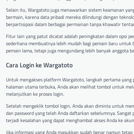
Selain itu, Wargatoto juga menawarkan sistem keamanan yang 
bermain, karena data pribadi mereka dilindungi dengan teknol
berpartisipasi dalam berbagai permainan tanpa khawatir tentan
Fitur lain yang patut dicatat adalah peningkatan dalam opsi p
sederhana membuatnya lebih mudah bagi pemain baru untuk be
pemain lama, tetapi juga mengundang lebih banyak anggota b
Cara Login ke Wargatoto
Untuk mengakses platform Wargatoto, langkah pertama yang p
halaman utama terbuka, Anda akan melihat tombol untuk mela
melanjutkan ke proses login.
Setelah mengeklik tombol login, Anda akan diminta untuk me
dan password yang telah Anda daftarkan sebelumnya. Sangat 
terjadi kesalahan yang dapat menghambat akses Anda ke akun
Jika informasi yang Anda masukkan sudah benar namun tetap tid