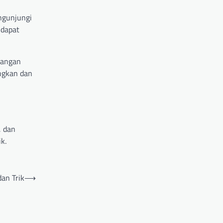
ngunjungi
 dapat
jangan
ngkan dan
, dan
k.
an Trik
⟶