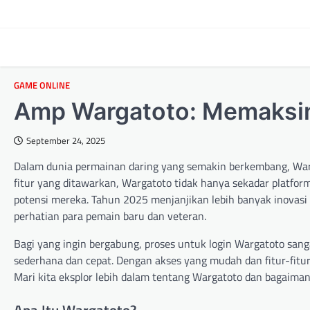
Skip
to
content
GAME ONLINE
Amp Wargatoto: Memaksim
September 24, 2025
Dalam dunia permainan daring yang semakin berkembang, Warg
fitur yang ditawarkan, Wargatoto tidak hanya sekadar platfo
potensi mereka. Tahun 2025 menjanjikan lebih banyak inovas
perhatian para pemain baru dan veteran.
Bagi yang ingin bergabung, proses untuk login Wargatoto san
sederhana dan cepat. Dengan akses yang mudah dan fitur-fit
Mari kita eksplor lebih dalam tentang Wargatoto dan bagaima
Apa Itu Wargatoto?