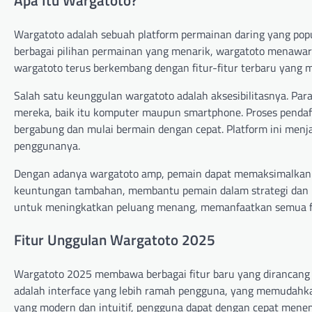
Wargatoto adalah sebuah platform permainan daring yang po
berbagai pilihan permainan yang menarik, wargatoto menawa
wargatoto terus berkembang dengan fitur-fitur terbaru yang
Salah satu keunggulan wargatoto adalah aksesibilitasnya. Pa
mereka, baik itu komputer maupun smartphone. Proses pendaft
bergabung dan mulai bermain dengan cepat. Platform ini m
penggunanya.
Dengan adanya wargatoto amp, pemain dapat memaksimalkan p
keuntungan tambahan, membantu pemain dalam strategi dan p
untuk meningkatkan peluang menang, memanfaatkan semua fit
Fitur Unggulan Wargatoto 2025
Wargatoto 2025 membawa berbagai fitur baru yang dirancan
adalah interface yang lebih ramah pengguna, yang memudahka
yang modern dan intuitif, pengguna dapat dengan cepat mene