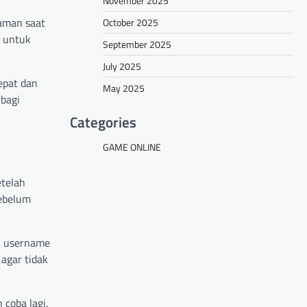
November 2025
 aman saat
October 2025
n untuk
September 2025
July 2025
epat dan
May 2025
bagi
Categories
GAME ONLINE
etelah
sebelum
n username
agar tidak
coba lagi.