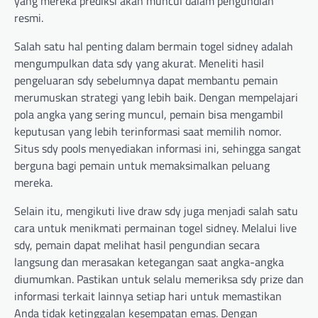
yang mereka prediksi akan muncul dalam pengundian
resmi.
Salah satu hal penting dalam bermain togel sidney adalah
mengumpulkan data sdy yang akurat. Meneliti hasil
pengeluaran sdy sebelumnya dapat membantu pemain
merumuskan strategi yang lebih baik. Dengan mempelajari
pola angka yang sering muncul, pemain bisa mengambil
keputusan yang lebih terinformasi saat memilih nomor.
Situs sdy pools menyediakan informasi ini, sehingga sangat
berguna bagi pemain untuk memaksimalkan peluang
mereka.
Selain itu, mengikuti live draw sdy juga menjadi salah satu
cara untuk menikmati permainan togel sidney. Melalui live
sdy, pemain dapat melihat hasil pengundian secara
langsung dan merasakan ketegangan saat angka-angka
diumumkan. Pastikan untuk selalu memeriksa sdy prize dan
informasi terkait lainnya setiap hari untuk memastikan
Anda tidak ketinggalan kesempatan emas. Dengan