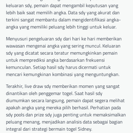
keluaran sdy, pemain dapat mengambil keputusan yang
lebih baik saat memilih angka. Data sdy yang akurat dan
terkini sangat membantu dalam mengidentifikasi angka-
angka yang memiliki peluang lebih tinggi untuk keluar.
Menyusuri pengeluaran sdy dari hari ke hari memberikan
wawasan mengenai angka yang sering muncul. Keluaran
sdy yang dicatat secara teratur memungkinkan pemain
untuk memprediksi angka berdasarkan frekuensi
kemunculan. Setiap hasil sdy harus dicermati untuk
mencari kemungkinan kombinasi yang menguntungkan.
Terakhir, live draw sdy memberikan momen yang sangat
dinantikan oleh penggemar togel. Saat hasil sdy
diumumkan secara langsung, pemain dapat segera melihat
apakah angka yang mereka pilih berhasil. Perhatian pada
sdy pools dan prize sdy juga penting untuk memaksimalkan
peluang menang, menjadikan analisis data sebagai bagian
integral dari strategi bermain togel Sidney.