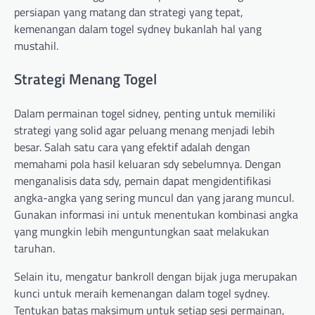
persiapan yang matang dan strategi yang tepat,
kemenangan dalam togel sydney bukanlah hal yang
mustahil.
Strategi Menang Togel
Dalam permainan togel sidney, penting untuk memiliki
strategi yang solid agar peluang menang menjadi lebih
besar. Salah satu cara yang efektif adalah dengan
memahami pola hasil keluaran sdy sebelumnya. Dengan
menganalisis data sdy, pemain dapat mengidentifikasi
angka-angka yang sering muncul dan yang jarang muncul.
Gunakan informasi ini untuk menentukan kombinasi angka
yang mungkin lebih menguntungkan saat melakukan
taruhan.
Selain itu, mengatur bankroll dengan bijak juga merupakan
kunci untuk meraih kemenangan dalam togel sydney.
Tentukan batas maksimum untuk setiap sesi permainan,