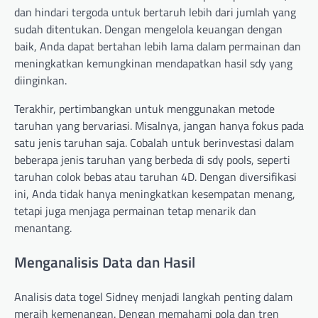
dan hindari tergoda untuk bertaruh lebih dari jumlah yang
sudah ditentukan. Dengan mengelola keuangan dengan
baik, Anda dapat bertahan lebih lama dalam permainan dan
meningkatkan kemungkinan mendapatkan hasil sdy yang
diinginkan.
Terakhir, pertimbangkan untuk menggunakan metode
taruhan yang bervariasi. Misalnya, jangan hanya fokus pada
satu jenis taruhan saja. Cobalah untuk berinvestasi dalam
beberapa jenis taruhan yang berbeda di sdy pools, seperti
taruhan colok bebas atau taruhan 4D. Dengan diversifikasi
ini, Anda tidak hanya meningkatkan kesempatan menang,
tetapi juga menjaga permainan tetap menarik dan
menantang.
Menganalisis Data dan Hasil
Analisis data togel Sidney menjadi langkah penting dalam
meraih kemenangan. Dengan memahami pola dan tren