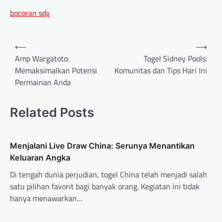
bocoran sdy
P
⟵
⟶
o
Amp Wargatoto:
Togel Sidney Pools:
Memaksimalkan Potensi
Komunitas dan Tips Hari Ini
s
Permainan Anda
t
n
Related Posts
a
v
Menjalani Live Draw China: Serunya Menantikan
i
Keluaran Angka
g
Di tengah dunia perjudian, togel China telah menjadi salah
a
satu pilihan favorit bagi banyak orang. Kegiatan ini tidak
t
hanya menawarkan…
i