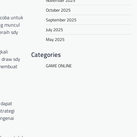
November 2025
October 2025
ncoba untuk
September 2025
ng muncul
July 2025
eraih sdy
May 2025
kali
Categories
e draw sdy
GAME ONLINE
 membuat
 dapat
trategi
engenai