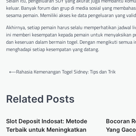
Selain itu, pengeluaran SDY yang akurat juga membantu komuni
keluar. Banyak forum dan grup di media sosial yang membahas m
sesama pemain. Memiliki akses ke data pengeluaran yang valid
Akhirnya, setiap pemain harus selalu memperhatikan jadwal l
ini memberi kesempatan kepada pemain untuk menyaksikan p
dan keseruan dalam bermain togel. Dengan mengikuti semua inf
menghadapi setiap kesempatan yang datang.
P
⟵
Rahasia Kemenangan Togel Sidney: Tips dan Trik
o
s
t
Related Posts
n
a
Slot Deposit Indosat: Metode
Bocoran Re
v
Terbaik untuk Meningkatkan
Yang Gaco
i