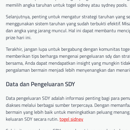
memilih angka taruhan untuk togel sidney atau sydney pools.
Selanjutnya, penting untuk mengatur strategi taruhan yang s
menggunakan sistem taruhan yang sudah terbukti efektif. M
dan angka yang jarang muncul. Hal ini dapat membantu mencip
prize hari ini.
Terakhir, jangan lupa untuk bergabung dengan komunitas togel
memberikan tips berharga mengenai pengeluaran sdy dan strat
bersama, Anda dapat mendapatkan insight yang mungkin tidak
pengalaman bermain menjadi lebih menyenangkan dan menari
Data dan Pengeluaran SDY
Data pengeluaran SDY adalah informasi penting bagi para pema
diakses melalui berbagai sumber terpercaya. Dengan memanfaa
bermain yang lebih baik untuk meningkatkan peluang menang.
keluaran SDY secara rutin.
togel sidney