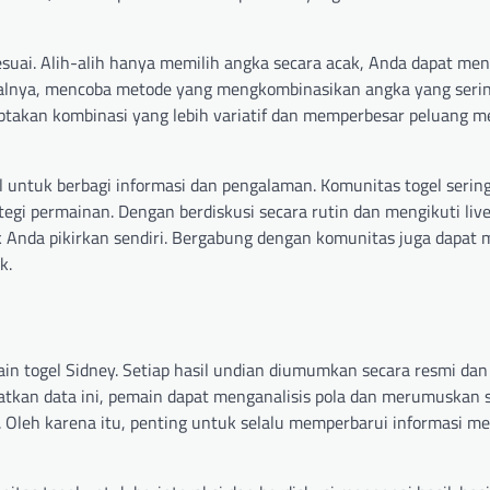
esuai. Alih-alih hanya memilih angka secara acak, Anda dapat me
isalnya, mencoba metode yang mengkombinasikan angka yang seri
takan kombinasi yang lebih variatif dan memperbesar peluang m
 untuk berbagi informasi dan pengalaman. Komunitas togel sering
egi permainan. Dengan berdiskusi secara rutin dan mengikuti liv
 Anda pikirkan sendiri. Bergabung dengan komunitas juga dapat
k.
in togel Sidney. Setiap hasil undian diumumkan secara resmi dan
tkan data ini, pemain dapat menganalisis pola dan merumuskan s
 Oleh karena itu, penting untuk selalu memperbarui informasi m