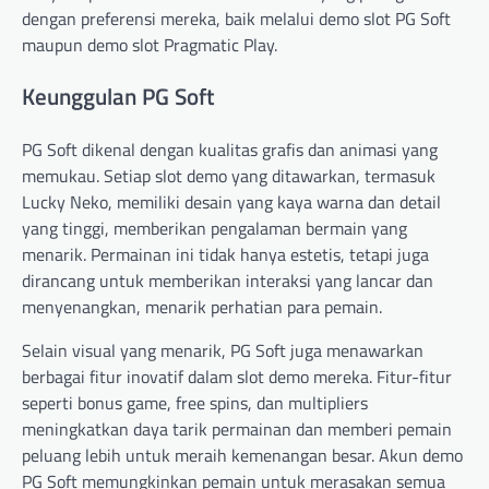
dengan preferensi mereka, baik melalui demo slot PG Soft
maupun demo slot Pragmatic Play.
Keunggulan PG Soft
PG Soft dikenal dengan kualitas grafis dan animasi yang
memukau. Setiap slot demo yang ditawarkan, termasuk
Lucky Neko, memiliki desain yang kaya warna dan detail
yang tinggi, memberikan pengalaman bermain yang
menarik. Permainan ini tidak hanya estetis, tetapi juga
dirancang untuk memberikan interaksi yang lancar dan
menyenangkan, menarik perhatian para pemain.
Selain visual yang menarik, PG Soft juga menawarkan
berbagai fitur inovatif dalam slot demo mereka. Fitur-fitur
seperti bonus game, free spins, dan multipliers
meningkatkan daya tarik permainan dan memberi pemain
peluang lebih untuk meraih kemenangan besar. Akun demo
PG Soft memungkinkan pemain untuk merasakan semua