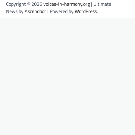
Copyright © 2026
voices-in-harmony.org
| Ultimate
News by
Ascendoor
| Powered by
WordPress
.