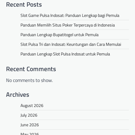
Recent Posts
Slot Game Pulsa Indosat: Panduan Lengkap bagi Pemula
Panduan Memilih Situs Poker Terpercaya di Indonesia
Panduan Lengkap Bupatitogel untuk Pemula
Slot Pulsa Tri dan Indosat: Keuntungan dan Cara Memulai
Panduan Lengkap Slot Pulsa Indosat untuk Pemula
Recent Comments
No comments to show.
Archives
August 2026
July 2026
June 2026
May 2026