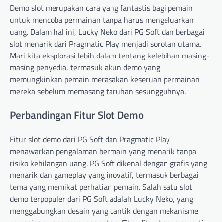
Demo slot merupakan cara yang fantastis bagi pemain
untuk mencoba permainan tanpa harus mengeluarkan
uang. Dalam hal ini, Lucky Neko dari PG Soft dan berbagai
slot menarik dari Pragmatic Play menjadi sorotan utama.
Mari kita eksplorasi lebih dalam tentang kelebihan masing-
masing penyedia, termasuk akun demo yang
memungkinkan pemain merasakan keseruan permainan
mereka sebelum memasang taruhan sesungguhnya.
Perbandingan Fitur Slot Demo
Fitur slot demo dari PG Soft dan Pragmatic Play
menawarkan pengalaman bermain yang menarik tanpa
risiko kehilangan uang. PG Soft dikenal dengan grafis yang
menarik dan gameplay yang inovatif, termasuk berbagai
tema yang memikat perhatian pemain. Salah satu slot
demo terpopuler dari PG Soft adalah Lucky Neko, yang
menggabungkan desain yang cantik dengan mekanisme