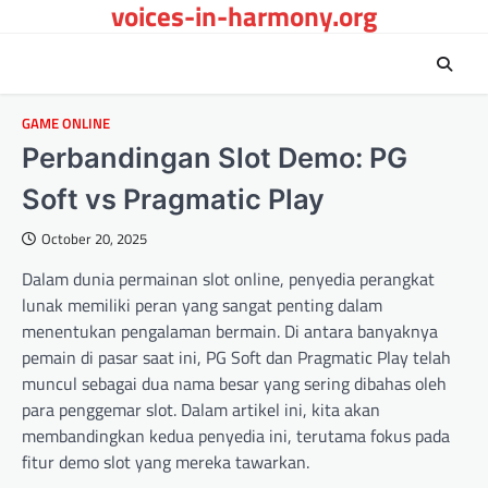
voices-in-harmony.org
Skip
to
content
GAME ONLINE
Perbandingan Slot Demo: PG
Soft vs Pragmatic Play
October 20, 2025
Dalam dunia permainan slot online, penyedia perangkat
lunak memiliki peran yang sangat penting dalam
menentukan pengalaman bermain. Di antara banyaknya
pemain di pasar saat ini, PG Soft dan Pragmatic Play telah
muncul sebagai dua nama besar yang sering dibahas oleh
para penggemar slot. Dalam artikel ini, kita akan
membandingkan kedua penyedia ini, terutama fokus pada
fitur demo slot yang mereka tawarkan.