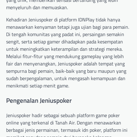
yang unik, memberikan sensasi bertanding yang lebih
menyeluruh dan memuaskan.
Kehadiran Jeniuspoker di platform IDNPlay tidak hanya
menawarkan kenyaman tetapi juga ujian bagi para pemain.
Di tengah komunitas yang padat ini, persaingan semakin
sengit, serta setiap gamer dihadapkan pada kesempatan
untuk meningkatkan keterampilan dan strategi mereka.
Melalui fitur-fitur yang mendukung gameplay yang lebih
fair dan menyenangkan, Jeniuspoker adalah tempat yang
sempurna bagi pemain, baik-baik yang baru maupun yang
sudah berpengalaman, untuk mengasah kemampuan dan
menikmati setiap menit game.
Pengenalan Jeniuspoker
Jeniuspoker hadir sebagai sebuah platform game poker
online yang terkenal di Tanah Air. Dengan menawarkan
berbagai jenis permainan, termasuk idn poker, platform ini