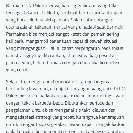
Bermain IDN Poker menyajikan kegembiraan yang tidak
terduga, tetapi di balik itu, terdapat bermacam tantangan
yang harus diatasi oleh pemain. Salah satu rintangan
utama adalah tekanan mental yang dihadapi saat bermain.
Permainan bisa menjadi sangat ketat dan pemain sering
kali perlu mengambil penentuan cepat di bawah situasi
yang menegangkan. Hal ini dapat berpengaruh pada fokus
dan strategi yang diterapkan, khususnya bagi peserta
pemula yang belum terbiasa dengan dinamika kompetisi
yang cepat.
Selain itu, mengetahui bermacam strategi dan gaya
bertanding lawan juga menjadi tantangan yang unik. Di IDN
Poker, peserta dihadapkan pada macam-macam tipe lawan
dengan taktik berbeda-beda. Dibutuhkan periode dan
pengalaman untuk bisa menganalisis taktik lawan dan
mengadaptasi strategi yang tepat. Kurangnya kemampuan
untuk mengantisipasi gerakan lawan dapat mengakibatkan
pada kerugian besar, membuat penting bagi peserta untuk