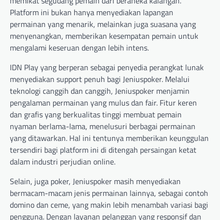
memikat segudang pemain dari beraneka kalangan.
Platform ini bukan hanya menyediakan lapangan
permainan yang menarik, melainkan juga suasana yang
menyenangkan, memberikan kesempatan pemain untuk
mengalami keseruan dengan lebih intens.
IDN Play yang berperan sebagai penyedia perangkat lunak
menyediakan support penuh bagi Jeniuspoker. Melalui
teknologi canggih dan canggih, Jeniuspoker menjamin
pengalaman permainan yang mulus dan fair. Fitur keren
dan grafis yang berkualitas tinggi membuat pemain
nyaman berlama-lama, menelusuri berbagai permainan
yang ditawarkan. Hal ini tentunya memberikan keunggulan
tersendiri bagi platform ini di ditengah persaingan ketat
dalam industri perjudian online.
Selain, juga poker, Jeniuspoker masih menyediakan
bermacam-macam jenis permainan lainnya, sebagai contoh
domino dan ceme, yang makin lebih menambah variasi bagi
pengguna. Dengan layanan pelanggan yang responsif dan