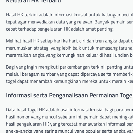
Hasil HK terkini adalah informasi krusial untuk kalangan pecin
tepat agar menyediakan data yang relevan. Banyak pemain se
cepat terhadap pengeluaran HK adalah amat penting.
Melihat hasil HK setiap hari ke hari, ciri dan tren angka dapa
merumuskan strategi yang lebih baik untuk memasang taruhan 
meramalkan angka yang kemungkinan keluar di hasil undian b
Bagi yang ingin mengikuti perkembangan terkini, penting unt
melalui beragam sumber yang dapat dipercaya serta memberika
togel dapat menambah kemungkinan mereka untuk meraih k
Informasi serta Penganalisaan Permainan Tog
Data hasil Togel HK adalah asal informasi krusial bagi para pe
hasil nomor yang muncul sebelum ini, pemain dapat meningk
hasil pengeluaran HK yang tercatat menawarkan informasi ber
angka-angka yang sering muncul yang populer serta angka yang