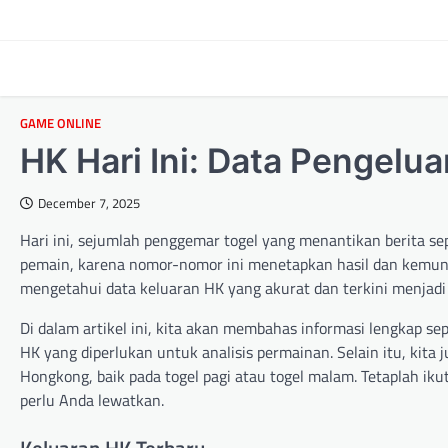
Skip
to
content
GAME ONLINE
HK Hari Ini: Data Pengelua
December 7, 2025
Hari ini, sejumlah penggemar togel yang menantikan berita s
pemain, karena nomor-nomor ini menetapkan hasil dan kem
mengetahui data keluaran HK yang akurat dan terkini menjad
Di dalam artikel ini, kita akan membahas informasi lengkap se
HK yang diperlukan untuk analisis permainan. Selain itu, kit
Hongkong, baik pada togel pagi atau togel malam. Tetaplah ik
perlu Anda lewatkan.
Keluaran HK Terbaru