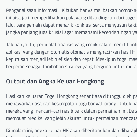
Penganalisaan informasi HK bukan hanya melibatkan nomor-n
ini bisa jadi memperlihatkan pola yang dibandingkan dari togel
lalu, para pemain dapat menarik konklusi serta menyusun takti
jangka panjang juga krusial agar memahami kecenderungan ya
Tak hanya itu, perlu alat analisis yang cocok dalam meneliti
aplikasi yang dengan otomatis otomatis menghadirkan hasil HK 
keputusan menjadi lebih efisien dan cepat. Meskipun togel ma
berperan sebagai tambahan strategi yang berguna untuk mer
Output dan Angka Keluar Hongkong
Hasilkan keluaran Togel Hongkong senantiasa ditunggu oleh p
menawarkan asa dan kesempatan bagi banyak orang. Untuk hari 
mereka yang mencari-cari nasib baik dalam permainan ini. D
membuat prediksi yang lebih akurat untuk permainan mendat
Di malam ini, angka keluar HK akan diberitahukan dan dihara