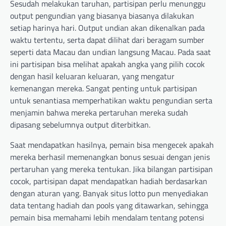
Sesudah melakukan taruhan, partisipan perlu menunggu
output pengundian yang biasanya biasanya dilakukan
setiap harinya hari. Output undian akan dikenalkan pada
waktu tertentu, serta dapat dilihat dari beragam sumber
seperti data Macau dan undian langsung Macau. Pada saat
ini partisipan bisa melihat apakah angka yang pilih cocok
dengan hasil keluaran keluaran, yang mengatur
kemenangan mereka. Sangat penting untuk partisipan
untuk senantiasa memperhatikan waktu pengundian serta
menjamin bahwa mereka pertaruhan mereka sudah
dipasang sebelumnya output diterbitkan.
Saat mendapatkan hasilnya, pemain bisa mengecek apakah
mereka berhasil memenangkan bonus sesuai dengan jenis
pertaruhan yang mereka tentukan. Jika bilangan partisipan
cocok, partisipan dapat mendapatkan hadiah berdasarkan
dengan aturan yang. Banyak situs lotto pun menyediakan
data tentang hadiah dan pools yang ditawarkan, sehingga
pemain bisa memahami lebih mendalam tentang potensi