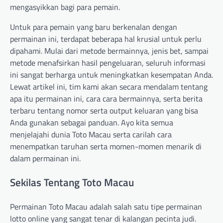
mengasyikkan bagi para pemain.
Untuk para pemain yang baru berkenalan dengan
permainan ini, terdapat beberapa hal krusial untuk perlu
dipahami. Mulai dari metode bermainnya, jenis bet, sampai
metode menafsirkan hasil pengeluaran, seluruh informasi
ini sangat berharga untuk meningkatkan kesempatan Anda.
Lewat artikel ini, tim kami akan secara mendalam tentang
apa itu permainan ini, cara cara bermainnya, serta berita
terbaru tentang nomor serta output keluaran yang bisa
Anda gunakan sebagai panduan. Ayo kita semua
menjelajahi dunia Toto Macau serta carilah cara
menempatkan taruhan serta momen-momen menarik di
dalam permainan ini.
Sekilas Tentang Toto Macau
Permainan Toto Macau adalah salah satu tipe permainan
lotto online yang sangat tenar di kalangan pecinta judi.