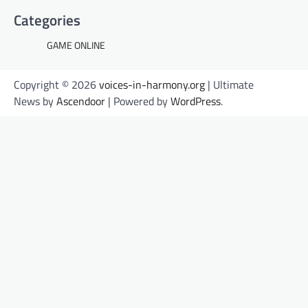
Categories
GAME ONLINE
Copyright © 2026
voices-in-harmony.org
| Ultimate
News by
Ascendoor
| Powered by
WordPress
.