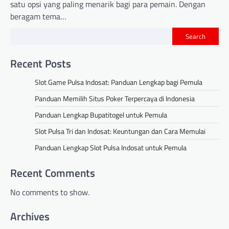
satu opsi yang paling menarik bagi para pemain. Dengan
beragam tema…
Search
Recent Posts
Slot Game Pulsa Indosat: Panduan Lengkap bagi Pemula
Panduan Memilih Situs Poker Terpercaya di Indonesia
Panduan Lengkap Bupatitogel untuk Pemula
Slot Pulsa Tri dan Indosat: Keuntungan dan Cara Memulai
Panduan Lengkap Slot Pulsa Indosat untuk Pemula
Recent Comments
No comments to show.
Archives