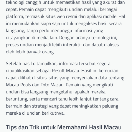
teknologi canggih untuk memastikan hasil yang akurat dan
cepat. Pemain dapat mengikuti undian melalui berbagai
platform, termasuk situs web resmi dan aplikasi mobile. Hal
ini memudahkan siapa saja untuk mengakses hasil secara
langsung, tanpa perlu menunggu informasi yang
ditayangkan di media lain. Dengan adanya teknologi ini,
proses undian menjadi lebih interaktif dan dapat diakses
oleh lebih banyak orang.
Setelah hasil ditampilkan, informasi tersebut segera
dipublikasikan sebagai Result Macau. Hasil ini kemudian
dapat dilihat di situs-situs yang menyediakan data tentang
Macau Pools dan Toto Macau. Pemain yang mengikuti
undian bisa langsung mengetahui apakah mereka
beruntung, serta mencari tahu lebih lanjut tentang cara
bermain dan strategi yang dapat meningkatkan peluang
mereka di undian berikutnya.
Tips dan Trik untuk Memahami Hasil Macau