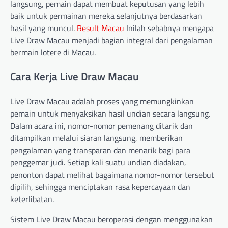
langsung, pemain dapat membuat keputusan yang lebih
baik untuk permainan mereka selanjutnya berdasarkan
hasil yang muncul.
Result Macau
Inilah sebabnya mengapa
Live Draw Macau menjadi bagian integral dari pengalaman
bermain lotere di Macau.
Cara Kerja Live Draw Macau
Live Draw Macau adalah proses yang memungkinkan
pemain untuk menyaksikan hasil undian secara langsung.
Dalam acara ini, nomor-nomor pemenang ditarik dan
ditampilkan melalui siaran langsung, memberikan
pengalaman yang transparan dan menarik bagi para
penggemar judi. Setiap kali suatu undian diadakan,
penonton dapat melihat bagaimana nomor-nomor tersebut
dipilih, sehingga menciptakan rasa kepercayaan dan
keterlibatan.
Sistem Live Draw Macau beroperasi dengan menggunakan