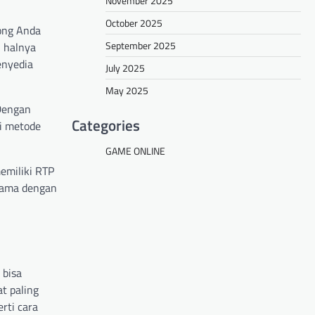
November 2025
October 2025
ong Anda
September 2025
i halnya
enyedia
July 2025
May 2025
Dengan
Categories
di metode
GAME ONLINE
memiliki RTP
rsama dengan
 bisa
t paling
rti cara