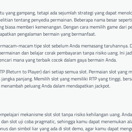
u yang gampang, tetapi ada sejumlah strategi yang dapat menol
litian tentang penyedia permainan. Beberapa nama besar sepert
yang biasa memberi kemenangan. Dengan cara memilih game dari p
dapatkan pengalaman bermain yang bermanfaat.
 bermacam-macam tipe slot sebelum Anda memasang taruhannya. 
ermainan dan belajar corak pembayaran tanpa risiko uang. Ini ja
mencari mana yang terbaik cocok dalam gaya bermain Anda.
P (Return to Player) dari setiap semua slot. Permaian slot yang 
 jangka panjang. Memilih slot yang memiliki RTP yang tinggi, be
alam menambah peluang Anda dalam mendapatkan jackpot.
elajari mekanisme slot slot tanpa risiko kehilangan uang. Anda
i dan slot uji coba pragmatic, sehingga kamu dapat menemukan ala
us dan simbol liar yang ada di slot demo, agar kamu dapat menge