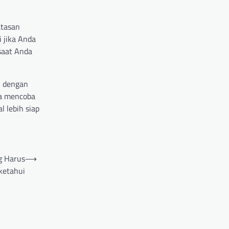
atasan
 jika Anda
saat Anda
l dengan
sa mencoba
 lebih siap
g Harus
⟶
ketahui