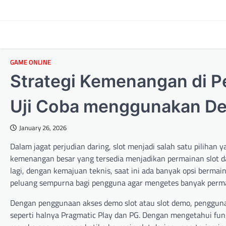
Skip
to
content
GAME ONLINE
Strategi Kemenangan di P
Uji Coba menggunakan De
January 26, 2026
Dalam jagat perjudian daring, slot menjadi salah satu pilihan
kemenangan besar yang tersedia menjadikan permainan slot dar
lagi, dengan kemajuan teknis, saat ini ada banyak opsi bermain
peluang sempurna bagi pengguna agar mengetes banyak permai
Dengan penggunaan akses demo slot atau slot demo, pengguna 
seperti halnya Pragmatic Play dan PG. Dengan mengetahui fun