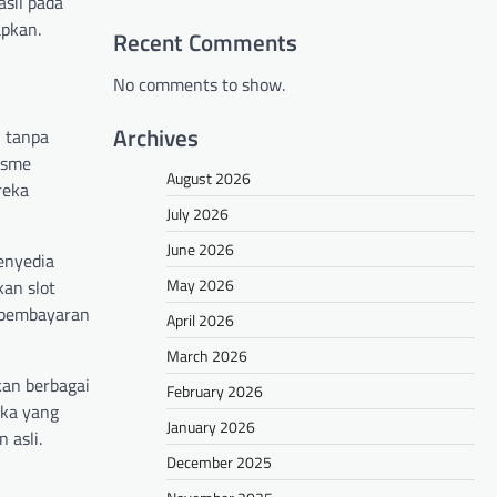
asil pada
apkan.
Recent Comments
No comments to show.
Archives
 tanpa
isme
August 2026
reka
July 2026
June 2026
enyedia
May 2026
an slot
a pembayaran
April 2026
March 2026
kan berbagai
February 2026
eka yang
January 2026
 asli.
December 2025