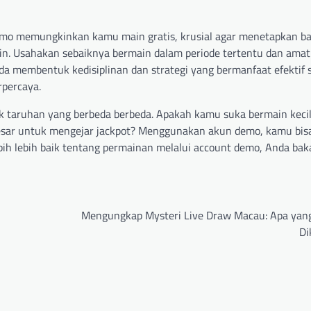
demo memungkinkan kamu main gratis, krusial agar menetapkan b
in. Usahakan sebaiknya bermain dalam periode tertentu dan amati
a membentuk kedisiplinan dan strategi yang bermanfaat efektif 
rpercaya.
k taruhan yang berbeda berbeda. Apakah kamu suka bermain keci
esar untuk mengejar jackpot? Menggunakan akun demo, kamu bi
h lebih baik tentang permainan melalui account demo, Anda bakal
Mengungkap Mysteri Live Draw Macau: Apa yan
Di