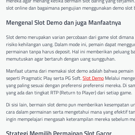
mereka agar menang ketika bermain slot daring yang terjamin. 
slot online dan bagaimana pengujian menggunakan demo slot b
Mengenal Slot Demo dan juga Manfaatnya
Slot demo merupakan varian percobaan dari game slot dima
risiko kehilangan uang. Dalam mode ini, pemain dapat menggu
permainan tanpa harus deposit. Hal ini memberikan peluang 
memutuskan agar bertaruh dengan uang sungguhan.
Manfaat utama dari memakai slot demo adalah bahwa pemain bi
seperti Pragmatic Play serta PG Soft.
Slot Demo
Melalui menge
yang paling sesuai dengan preferensi preferensi mereka. Di
yang ada dan tingkat RTP (Return to Player) dari setiap game.
Di sisi lain, bermain slot demo pun memberikan kesempatan u
cara dalam permainan serta mengetahui mana yang efektif tan
ingin mempelajari mengasah keterampilan mereka sebelum memu
Strategi Memilih Permainan Slot Gacor