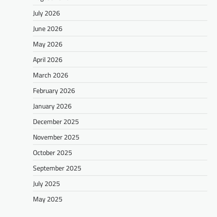
July 2026
June 2026
May 2026
April 2026
March 2026
February 2026
January 2026
December 2025
November 2025
October 2025
September 2025
July 2025
May 2025