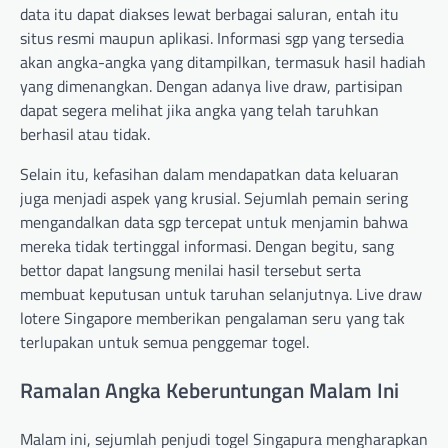
data itu dapat diakses lewat berbagai saluran, entah itu
situs resmi maupun aplikasi. Informasi sgp yang tersedia
akan angka-angka yang ditampilkan, termasuk hasil hadiah
yang dimenangkan. Dengan adanya live draw, partisipan
dapat segera melihat jika angka yang telah taruhkan
berhasil atau tidak.
Selain itu, kefasihan dalam mendapatkan data keluaran
juga menjadi aspek yang krusial. Sejumlah pemain sering
mengandalkan data sgp tercepat untuk menjamin bahwa
mereka tidak tertinggal informasi. Dengan begitu, sang
bettor dapat langsung menilai hasil tersebut serta
membuat keputusan untuk taruhan selanjutnya. Live draw
lotere Singapore memberikan pengalaman seru yang tak
terlupakan untuk semua penggemar togel.
Ramalan Angka Keberuntungan Malam Ini
Malam ini, sejumlah penjudi togel Singapura mengharapkan