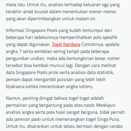
masa lalu. Untuk itu, analisis terhadap keluaran sgp yang
terakhir amat krusial dalam menentukan nomor-nomor
yang akan dipertimbangkan untuk malam ini.
Informasi Singapore Pools yang sudah terkumpul dari
beberapa hari sebelumnya memperlihatkan pola spesifik
yang dapat digunakan.
Togel Kamboja
Contohnya, apabila
angka 7 serta sembilan sering tampil pada beberapa
pengundian undian, maka ada kemungkinan besar nomor
tersebut bisa kembali muncul lagi. Dengan cara melihat
data Singapore Pools prize serta analisis data statistik,
pemain dapat mengambil putusan yang lebih lebih
bijaksana ketika menentukan angka lottery.
Namun, penting diingat bahwa togel togel adalah
permainan yang bergantung pada atas nasib. Meskipun
analisis angka serta pola hasil sangat berguna, tidak pernah
ada jaminan pasti untuk memenangkan togel Singa Pura.
Untuk itu, disarankan untuk selalu bermain dengan cerdas