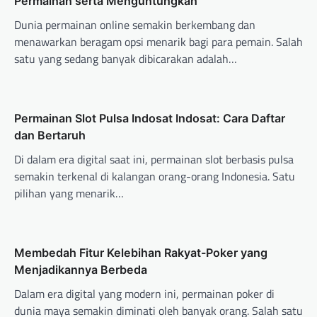
Permainan serta Menguntungkan
a
Dunia permainan online semakin berkembang dan
t
menawarkan beragam opsi menarik bagi para pemain. Salah
i
satu yang sedang banyak dibicarakan adalah…
o
n
Permainan Slot Pulsa Indosat Indosat: Cara Daftar
dan Bertaruh
Di dalam era digital saat ini, permainan slot berbasis pulsa
semakin terkenal di kalangan orang-orang Indonesia. Satu
pilihan yang menarik…
Membedah Fitur Kelebihan Rakyat-Poker yang
Menjadikannya Berbeda
Dalam era digital yang modern ini, permainan poker di
dunia maya semakin diminati oleh banyak orang. Salah satu