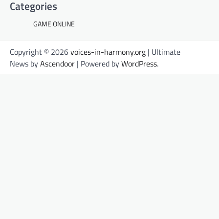
Categories
GAME ONLINE
Copyright © 2026
voices-in-harmony.org
| Ultimate
News by
Ascendoor
| Powered by
WordPress
.