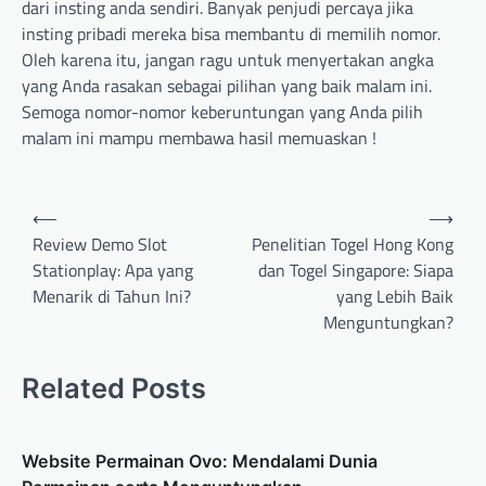
dari insting anda sendiri. Banyak penjudi percaya jika
insting pribadi mereka bisa membantu di memilih nomor.
Oleh karena itu, jangan ragu untuk menyertakan angka
yang Anda rasakan sebagai pilihan yang baik malam ini.
Semoga nomor-nomor keberuntungan yang Anda pilih
malam ini mampu membawa hasil memuaskan !
P
⟵
⟶
o
Review Demo Slot
Penelitian Togel Hong Kong
Stationplay: Apa yang
dan Togel Singapore: Siapa
s
Menarik di Tahun Ini?
yang Lebih Baik
t
Menguntungkan?
n
a
Related Posts
v
i
Website Permainan Ovo: Mendalami Dunia
g