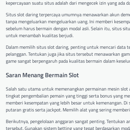
kepercayaan suatu situs adalah dari mengecek izin yang ada 
Situs slot daring terpercaya umumnya menawarkan akun dem
tanpa mengeluarkan mengeluarkan uang. Ini memberi kesempat
sebelum harus bermain dengan modal asli. Selain itu, situs s
untuk menambah kualitas berjudi.
Dalam memilih situs slot daring, penting untuk mencari data
pelanggan. Tentukan juga jika situs tersebut menawarkan gam
game sangat berpengaruh pada kualitas bermain dalam keselu
Saran Menang Bermain Slot
Salah satu utama untuk memenangkan permainan mesin slot a
tingkat pengembalian pemain yang tinggi serta bonus yang men
memberi kesempatan yang lebih besar untuk kemenangan. Di s
putaran gratis serta jackpot. Memilih alat yang sering memb
Berikutnya, pengelolaan anggaran sangat penting. Tentukan 
tersebut. Gunakan sistem betting yang tepat berdasarkan mo