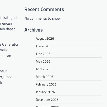
Recent Comments
da kategori
No comments to show.
 mencari
Archives
ain dapat
August 2026
au Generator
July 2026
iliki
June 2026
 alasan
May 2026
April 2026
unsur
berjumpa
March 2026
uk
February 2026
January 2026
December 2025