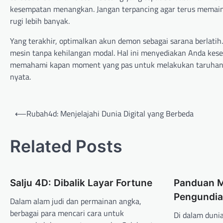
kesempatan menangkan. Jangan terpancing agar terus memain
rugi lebih banyak.
Yang terakhir, optimalkan akun demon sebagai sarana berlati
mesin tanpa kehilangan modal. Hal ini menyediakan Anda ke
memahami kapan moment yang pas untuk melakukan taruhan be
nyata.
P
⟵
Rubah4d: Menjelajahi Dunia Digital yang Berbeda
o
s
Related Posts
t
n
Salju 4D: Dibalik Layar Fortune
Panduan 
a
Pengundia
v
Dalam alam judi dan permainan angka,
berbagai para mencari cara untuk
Di dalam dunia
i