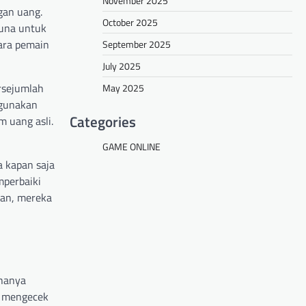
November 2025
gan uang.
October 2025
guna untuk
ara pemain
September 2025
July 2025
ersejumlah
May 2025
ggunakan
Categories
 uang asli.
GAME ONLINE
a kapan saja
mperbaiki
han, mereka
 hanya
k mengecek