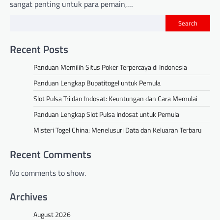
sangat penting untuk para pemain,…
Search
Recent Posts
Panduan Memilih Situs Poker Terpercaya di Indonesia
Panduan Lengkap Bupatitogel untuk Pemula
Slot Pulsa Tri dan Indosat: Keuntungan dan Cara Memulai
Panduan Lengkap Slot Pulsa Indosat untuk Pemula
Misteri Togel China: Menelusuri Data dan Keluaran Terbaru
Recent Comments
No comments to show.
Archives
August 2026