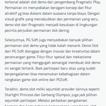
terkenal adalah slot demo dari pengembang Pragmatic Play.
Permainan ini menyediakan beragam konsep dan fitur
atraktif yg bisa dialami dalam suasana tanpa biaya. Dengan
visual grafik yang menakjubkan dan permainan yang seru,
demo slot dari Pragmatic menjadi kesukaan di lingkungan
pecinta perjudian permainan slot daring.
Selanjutnya, PG Soft juga menyediakan banyak pilihan
permainan slot demo yang tidak kalah menarik. Demo Slot
dari PG Soft dianggap dengan inovasi dan kreativitas dalam
perancangan game. Fitur-fitur spesial dan mekanisme
permainan yang menggugah semangat membuat slot demo
ini sangat tertarik. Baik partisipan baru atau yang sudah
berpengalaman bisa menemukan kebahagiaan dalam
rangkaian game slot online dari PGSoft.
Terakhir, demo slot miliki sejumlah provider lainnya seperti
Starlight Princess dan Gerbang Olympus, juga jadi pilihan
sejumlah partisipan. Melalui perbaikan pengalaman