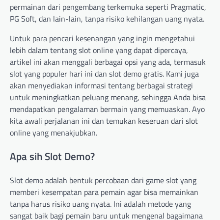
permainan dari pengembang terkemuka seperti Pragmatic,
PG Soft, dan lain-lain, tanpa risiko kehilangan uang nyata.
Untuk para pencari kesenangan yang ingin mengetahui
lebih dalam tentang slot online yang dapat dipercaya,
artikel ini akan menggali berbagai opsi yang ada, termasuk
slot yang populer hari ini dan slot demo gratis. Kami juga
akan menyediakan informasi tentang berbagai strategi
untuk meningkatkan peluang menang, sehingga Anda bisa
mendapatkan pengalaman bermain yang memuaskan. Ayo
kita awali perjalanan ini dan temukan keseruan dari slot
online yang menakjubkan.
Apa sih Slot Demo?
Slot demo adalah bentuk percobaan dari game slot yang
memberi kesempatan para pemain agar bisa memainkan
tanpa harus risiko uang nyata. Ini adalah metode yang
sangat baik bagi pemain baru untuk mengenal bagaimana