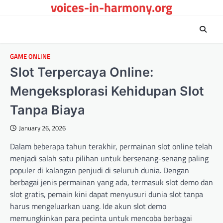
voices-in-harmony.org
Skip
to
content
GAME ONLINE
Slot Terpercaya Online:
Mengeksplorasi Kehidupan Slot
Tanpa Biaya
January 26, 2026
Dalam beberapa tahun terakhir, permainan slot online telah
menjadi salah satu pilihan untuk bersenang-senang paling
populer di kalangan penjudi di seluruh dunia. Dengan
berbagai jenis permainan yang ada, termasuk slot demo dan
slot gratis, pemain kini dapat menyusuri dunia slot tanpa
harus mengeluarkan uang. Ide akun slot demo
memungkinkan para pecinta untuk mencoba berbagai