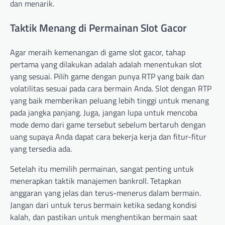
dan menarik.
Taktik Menang di Permainan Slot Gacor
Agar meraih kemenangan di game slot gacor, tahap
pertama yang dilakukan adalah adalah menentukan slot
yang sesuai. Pilih game dengan punya RTP yang baik dan
volatilitas sesuai pada cara bermain Anda. Slot dengan RTP
yang baik memberikan peluang lebih tinggi untuk menang
pada jangka panjang. Juga, jangan lupa untuk mencoba
mode demo dari game tersebut sebelum bertaruh dengan
uang supaya Anda dapat cara bekerja kerja dan fitur-fitur
yang tersedia ada.
Setelah itu memilih permainan, sangat penting untuk
menerapkan taktik manajemen bankroll. Tetapkan
anggaran yang jelas dan terus-menerus dalam bermain.
Jangan dari untuk terus bermain ketika sedang kondisi
kalah, dan pastikan untuk menghentikan bermain saat