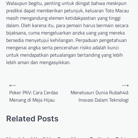
Walaupun begitu, penting untuk diingat bahwa meskipun
prediksi dapat memberikan petunjuk, keluaran Toto Macau
masih mengandung elemen ketidakpastian yang tinggi
dalam. Oleh karena itu, para pemain harus bermain secara
bijaksana, cuma mengeluarkan anzka uang yang mereka
bersedia menyetujui kehilangan. Perpaduan pengetahuan
mengenai angka serta pencerahan risiko adalah kunci
untuk mendapatkan petualangan bertanding yang lebih
lebih aman dan mengasyikkan.
P
⟵
⟶
o
Poker PKV: Cara Cerdas
Menelusuri Dunia Rubah4d:
Menang di Meja Hijau
Inovasi Dalam Teknologi
s
t
Related Posts
n
a