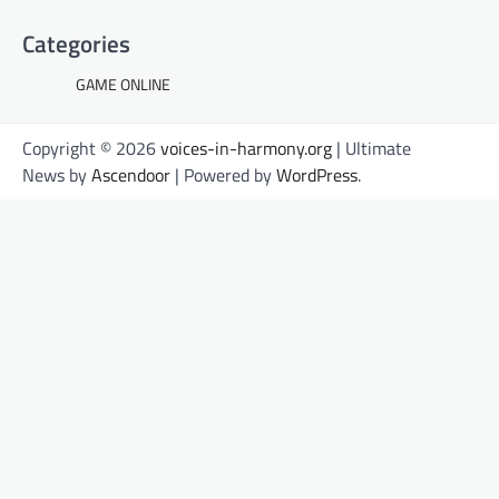
Categories
GAME ONLINE
Copyright © 2026
voices-in-harmony.org
| Ultimate
News by
Ascendoor
| Powered by
WordPress
.