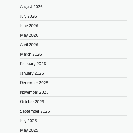
August 2026
July 2026
June 2026
May 2026
April 2026
March 2026
February 2026
January 2026
December 2025
November 2025
October 2025
September 2025
July 2025
May 2025