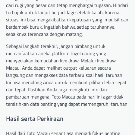
dari rugi yang besar dan tetap menghargai tugasan. Hindari
terbujuk untuk lanjut berjudi lagi setelah kalah, karena
situasi ini bisa mengakibatkan keputusan yang impulsif dan
berdampak buruk. Ingatlah bahwa setiap taruhannya
sebaiknya terencana dengan matang.
Sebagai langkah terakhir, jangan bimbang untuk
memanfaatkan aneka platform togel daring yang
menyediakan kemudahan live draw. Melalui live draw
Macau, Anda dapat melihat output keluaran secara
langsung dan mengakses data terbaru soal hasil taruhan.
Ini bisa menolong Anda untuk membuat pilihan lebih cepat
dan tepat. Pastikan Anda juga mengikuti info dan
pembaruan mengenai Toto Macau pada hari ini agar tidak
tersisihkan data penting yang dapat memengaruhi taruhan.
Hasil serta Perkiraan
Hasil dari Toto Macau senantiasa menjadi fokus penting