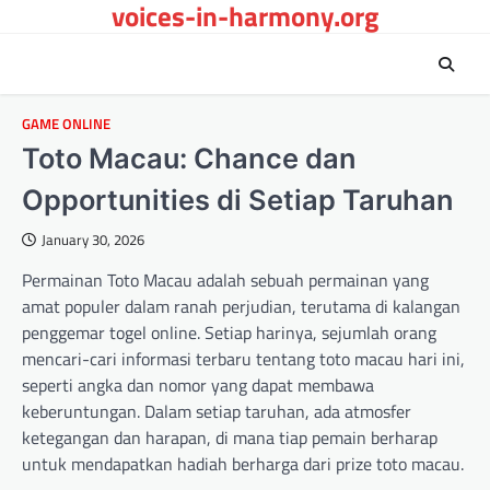
voices-in-harmony.org
Skip
to
content
GAME ONLINE
Toto Macau: Chance dan
Opportunities di Setiap Taruhan
January 30, 2026
Permainan Toto Macau adalah sebuah permainan yang
amat populer dalam ranah perjudian, terutama di kalangan
penggemar togel online. Setiap harinya, sejumlah orang
mencari-cari informasi terbaru tentang toto macau hari ini,
seperti angka dan nomor yang dapat membawa
keberuntungan. Dalam setiap taruhan, ada atmosfer
ketegangan dan harapan, di mana tiap pemain berharap
untuk mendapatkan hadiah berharga dari prize toto macau.