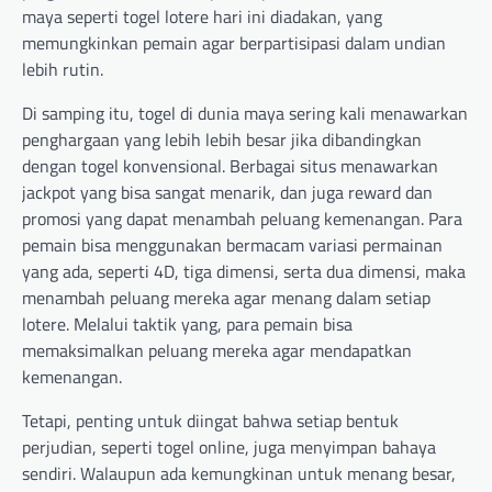
maya seperti togel lotere hari ini diadakan, yang
memungkinkan pemain agar berpartisipasi dalam undian
lebih rutin.
Di samping itu, togel di dunia maya sering kali menawarkan
penghargaan yang lebih lebih besar jika dibandingkan
dengan togel konvensional. Berbagai situs menawarkan
jackpot yang bisa sangat menarik, dan juga reward dan
promosi yang dapat menambah peluang kemenangan. Para
pemain bisa menggunakan bermacam variasi permainan
yang ada, seperti 4D, tiga dimensi, serta dua dimensi, maka
menambah peluang mereka agar menang dalam setiap
lotere. Melalui taktik yang, para pemain bisa
memaksimalkan peluang mereka agar mendapatkan
kemenangan.
Tetapi, penting untuk diingat bahwa setiap bentuk
perjudian, seperti togel online, juga menyimpan bahaya
sendiri. Walaupun ada kemungkinan untuk menang besar,