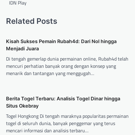
IDN Play
t
n
Related Posts
a
v
Kisah Sukses Pemain Rubah4d: Dari Nol hingga
i
Menjadi Juara
g
Di tengah gemerlap dunia permainan online, Rubah4d telah
a
mencuri perhatian banyak orang dengan konsep yang
t
menarik dan tantangan yang menggugah…
i
o
n
Berita Togel Terbaru: Analisis Togel Dinar hingga
Situs Okebray
Togel Hongkong Di tengah maraknya popularitas permainan
togel di seluruh dunia, banyak penggemar yang terus
mencari informasi dan analisis terbaru…