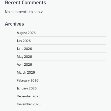
Recent Comments
No comments to show.
Archives
August 2026
July 2026
June 2026
May 2026
April 2026
March 2026
February 2026
January 2026
December 2025
November 2025