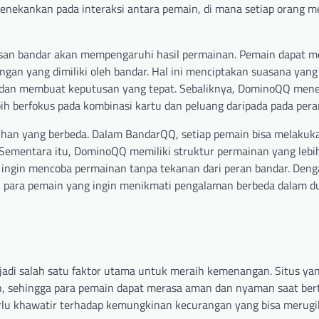
enekankan pada interaksi antara pemain, di mana setiap orang me
usan bandar akan mempengaruhi hasil permainan. Pemain dapat 
an yang dimiliki oleh bandar. Hal ini menciptakan suasana yan
ir dan membuat keputusan yang tepat. Sebaliknya, DominoQQ me
h berfokus pada kombinasi kartu dan peluang daripada pada pera
uhan yang berbeda. Dalam BandarQQ, setiap pemain bisa melakuk
. Sementara itu, DominoQQ memiliki struktur permainan yang leb
 ingin mencoba permainan tanpa tekanan dari peran bandar. Den
gi para pemain yang ingin menikmati pengalaman berbeda dalam d
jadi salah satu faktor utama untuk meraih kemenangan. Situs ya
n, sehingga para pemain dapat merasa aman dan nyaman saat ber
erlu khawatir terhadap kemungkinan kecurangan yang bisa merug