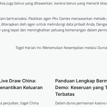
iksa juga bonus yang ditawarkan, karena bonus yang menarik bis
alam bertransaksi. Pastikan agen Pkv Games menawarkan metode
 diterapkan oleh agen untuk melindungi data pribadi Anda. Denga
v yang tepat dan meningkatkan peluang kemenangan dalam perm
Togel Harian Ini: Menemukan Kesempatan melalui Dunia 
Live Draw China:
Panduan Lengkap Berm
enantikan Keluaran
Demo: Keseruan yang 
Terbatas
a perjudian, togel China
Dalam dunia permainan kasino o