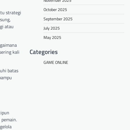
November 2025
October 2025
u strategi
September 2025
sung,
gi atau
July 2025
May 2025
agaimana
Categories
ering kali
GAME ONLINE
uhi batas
 mampu
kipun
 pemain.
gelola