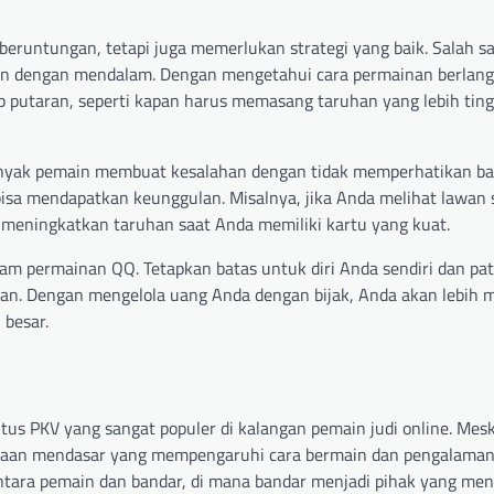
untungan, tetapi juga memerlukan strategi yang baik. Salah sat
nan dengan mendalam. Dengan mengetahui cara permainan berlang
 putaran, seperti kapan harus memasang taruhan yang lebih ting
 Banyak pemain membuat kesalahan dengan tidak memperhatikan b
sa mendapatkan keunggulan. Misalnya, jika Anda melihat lawan s
eningkatkan taruhan saat Anda memiliki kartu yang kuat.
am permainan QQ. Tetapkan batas untuk diri Anda sendiri dan pat
inan. Dengan mengelola uang Anda dengan bijak, Anda akan lebih
 besar.
us PKV yang sangat populer di kalangan pemain judi online. Mes
edaan mendasar yang mempengaruhi cara bermain dan pengalaman
tara pemain dan bandar, di mana bandar menjadi pihak yang men