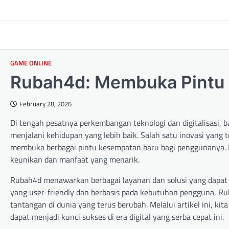
Skip
to
content
GAME ONLINE
Rubah4d: Membuka Pintu K
February 28, 2026
Di tengah pesatnya perkembangan teknologi dan digitalisasi
menjalani kehidupan yang lebih baik. Salah satu inovasi yang
membuka berbagai pintu kesempatan baru bagi penggunanya. 
keunikan dan manfaat yang menarik.
Rubah4d menawarkan berbagai layanan dan solusi yang dapa
yang user-friendly dan berbasis pada kebutuhan pengguna, Rub
tantangan di dunia yang terus berubah. Melalui artikel ini, k
dapat menjadi kunci sukses di era digital yang serba cepat ini.