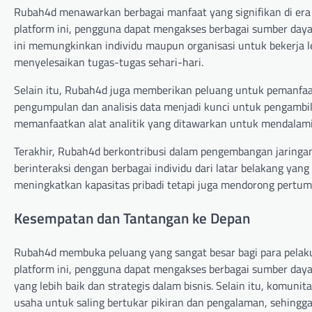
Rubah4d menawarkan berbagai manfaat yang signifikan di era d
platform ini, pengguna dapat mengakses berbagai sumber daya
ini memungkinkan individu maupun organisasi untuk bekerja l
menyelesaikan tugas-tugas sehari-hari.
Selain itu, Rubah4d juga memberikan peluang untuk pemanfaat
pengumpulan dan analisis data menjadi kunci untuk pengambi
memanfaatkan alat analitik yang ditawarkan untuk mendalami 
Terakhir, Rubah4d berkontribusi dalam pengembangan jaringan s
berinteraksi dengan berbagai individu dari latar belakang yan
meningkatkan kapasitas pribadi tetapi juga mendorong pertumb
Kesempatan dan Tantangan ke Depan
Rubah4d membuka peluang yang sangat besar bagi para pelaku 
platform ini, pengguna dapat mengakses berbagai sumber da
yang lebih baik dan strategis dalam bisnis. Selain itu, komu
usaha untuk saling bertukar pikiran dan pengalaman, sehingg