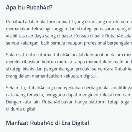
Apa itu Rubah4d?
Rubah4d adalah platform inovatif yang dirancang untuk memba
memadukan teknologi canggih dan strategi pemasaran yang ef
visibilitas dan daya saing di pasar. Konsep di balik Rubah4d a
semua kalangan, baik pemula maupun profesional berpengala
Salah satu fitur utama Rubah4d adalah kemudahan dalam meng
mendistribusikan konten mereka tanpa memerlukan keahlian 
strategi bisnis dan pengembangan produk, sementara Rubah4
orang dalam memanfaatkan kekuatan digital.
Selain itu, Rubah4d juga menyediakan berbagai alat analiti
data yang tersedia, pengguna dapat mengidentifikasi tren da
Dengan kata lain, Rubah4d bukan hanya platform, tetapi juga
di dunia digital.
Manfaat Rubah4d di Era Digital