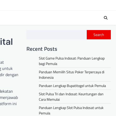
Search
tal
Recent Posts
Slot Game Pulsa Indosat: Panduan Lengkap
kat
bagi Pemula
g untuk
Panduan Memilih Situs Poker Terpercaya di
dir dengan
Indonesia
Panduan Lengkap Bupatitogel untuk Pemula
dekatan
Slot Pulsa Tri dan Indosat: Keuntungan dan
m menjawab
Cara Memulai
atform ini
Panduan Lengkap Slot Pulsa Indosat untuk
Pemula