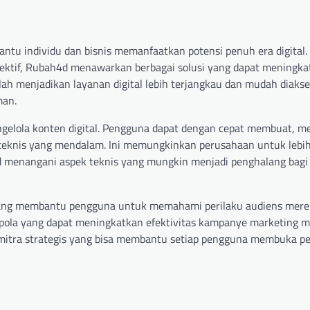
ntu individu dan bisnis memanfaatkan potensi penuh era digital
ektif, Rubah4d menawarkan berbagai solusi yang dapat meningka
dalah menjadikan layanan digital lebih terjangkau dan mudah diakse
man.
elola konten digital. Pengguna dapat dengan cepat membuat, me
teknis yang mendalam. Ini memungkinkan perusahaan untuk lebih
d menangani aspek teknis yang mungkin menjadi penghalang bagi
k yang membantu pengguna untuk memahami perilaku audiens mer
n pola yang dapat meningkatkan efektivitas kampanye marketing m
 mitra strategis yang bisa membantu setiap pengguna membuka p