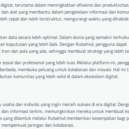
igital, terutama dalam meningkatkan efisiensi dan produktivita
 dan alat yang membantu dalam pengelolaan informasi dan komun
ebih cepat dan lebih terstruktur, mengurangi waktu yang dihabis
an data secara lebih optimal. Dalam dunia yang semakin terhubu
lan keputusan yang lebih baik. Dengan Rubah4d, pengguna dapat
tren dan pola yang ada, sehingga membuat strategi yang lebih te
osial dan profesional yang lebih luas. Melalui platform ini, peng
g berbeda, membuka peluang untuk kolaborasi dan inovasi. Hal ini 
uhan komunitas yang lebih solid di dalam ekosistem digital.
usaha dan individu yang ingin meraih sukses di era digital. Den
ya dan informasi terkini, memungkinkan mereka untuk membuat k
nitas yang dibentuk melalui Rubah4d memberikan kesempatan bagi p
a memperkuat jaringan dan kolaborasi.