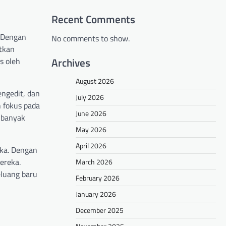
Recent Comments
. Dengan
No comments to show.
tkan
Archives
s oleh
August 2026
ngedit, dan
July 2026
 fokus pada
June 2026
 banyak
May 2026
April 2026
eka. Dengan
ereka.
March 2026
eluang baru
February 2026
January 2026
December 2025